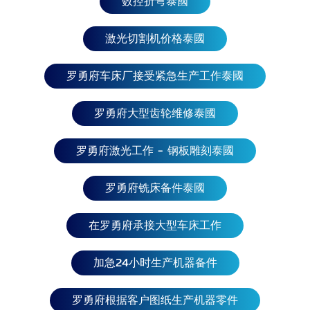
数控折弯泰國
亚、阿塞拜疆、埃及、格鲁吉亚、巴勒斯坦 北亚国
家： 西伯利亚 欧洲国家：希腊、克罗地亚、捷克、圣
马力诺、塞尔维亚、丹麦、挪威、荷 兰、波斯尼亚和
激光切割机价格泰國
黑塞哥维那、保加利亚、比利时、白俄罗斯、葡萄
牙、波兰、 法国、芬兰、黑山、摩尔多瓦、马耳他、
罗勇府车床厂接受紧急生产工作泰國
北马其顿、摩纳哥、乌克兰、 德国、俄罗斯、罗马尼
亚、卢森堡、拉脱维亚、列支敦士登、立陶宛、梵蒂
罗勇府大型齿轮维修泰國
冈 城、西班牙、斯洛伐克、斯洛文尼亚、瑞士、瑞
典、英国、奥地利、安道尔、 意大利、爱沙尼亚、阿
罗勇府激光工作 - 钢板雕刻泰國
尔巴尼亚、冰岛、匈牙利、科索沃 北美国家： 美国、
加拿大、哥斯达黎加、古巴、多米尼加共和国、萨尔
瓦多、格 南美洲：巴西、阿根廷、厄瓜多尔、乌拉
罗勇府铣床备件泰國
圭、福克兰群岛、委内瑞拉、秘鲁、 巴拉圭、玻利维
亚、苏里南、智利、哥伦比亚、圭亚那。 陵兰岛、格
在罗勇府承接大型车床工作
拉纳达、瓜德罗普岛、危地马拉、总部、洪都拉斯、
牙买加、墨西哥、 南美洲：巴西、阿根廷、厄瓜多
加急24小时生产机器备件
尔、乌拉圭、福克兰群岛、委内瑞拉、秘鲁、 巴拉
圭、玻利维亚、苏里南、智利、哥伦比亚、圭亚那。
罗勇府根据客户图纸生产机器零件