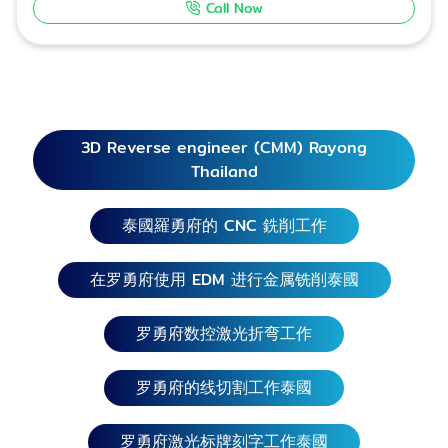
Call Now
Thanaphat Thanamongkolwiwat 089-748-0213
Industrial Division Suwichaya Ngamsri 089-748-
0212 Marketing Division Jakkraphan Pengwang
093-442-2973 Marketing Division Line ID:
@dpattmachine e-mail: marketing@dpatt.co.th
我们承接金属车床工作、数控铣削工作、钻孔工作、
3D Reverse engineer (CMM) Rayong
金属弯曲、攻丝、金属成型（包括钢、不锈钢、
Thailand
铝）、机器备件的生产。车削不锈钢设备零件将
PE1000、POM、尼龙等工程塑料加工成食品机械和
泰國羅勇府的 CNC 銑削工作
化工零件。 机械配件制造商，搅拌轴，传动轴。 可以
客户来样加工。 罗勇府机备件铣削工作 罗勇府铣
床备件泰國 可在曼谷、暖武里府、巴吞他尼府、大城
在罗勇府使用 EDM 进行金属铣削泰國
府、夜功府、龙仔厝府、信武里府、素可泰府、素攀
武里府、北标府、华富里府、北榄府、红统府、乌泰
罗勇府数控激光折弯工作
他尼府、卡彭碧府、猜纳府、那空那育, 佛统府, 那空
沙旺等地区提供服务。 罗勇府机备件铣削工作泰國
罗勇府的线切割工作泰國
可在曼谷 清迈, 清莱, 难府, 帕夭府, 帕府, 湄宏顺府,
南邦府, 南奔府, 程逸披集府, 彭世洛府, 碧差汶府 可
罗勇府激光标牌刻字工作泰國
在曼谷 春武里府、达叻府、巴真武里府、罗勇府、沙