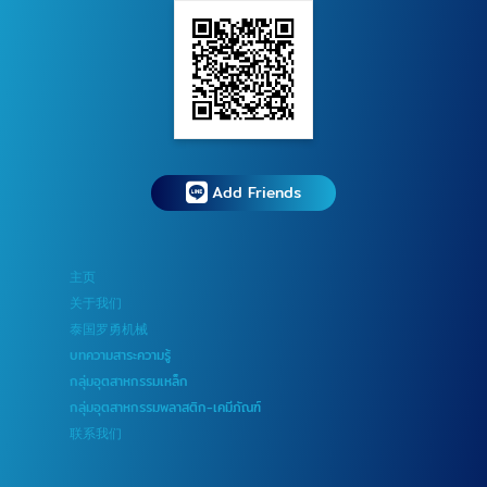
Add Friends
主页
关于我们
泰国罗勇机械
บทความสาระความรู้
กลุ่มอุตสาหกรรมเหล็ก
กลุ่มอุตสาหกรรมพลาสติก-เคมีภัณฑ์
联系我们