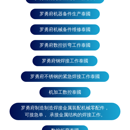
缴府、尖竹汶府、北柳府、北碧府、来兴府、班武里
府、碧差汶府、叻丕府 可在曼谷 孔敬府、猜也奔府、
罗勇府机器备件生产泰國
那空拍侬府、呵叻府、加拉信府、汶干府、武里南
府、玛哈沙拉堪府、莫拉限府、益梭通府、黎逸府、
罗勇府机械备件维修泰國
黎府、沙功那空府、素辇府、四色菊府、廊开府、廊
布阿兰普府、乌隆府、乌汶府、安娜吉·查伦 可在曼谷
罗勇府数控折弯工作泰國
那空是贪玛叻府、攀牙府、博他仑府、普吉岛、拉廊
府、沙敦府、宋卡府、素叻他尼府、甲米府、春蓬
罗勇府钢焊接工作泰國
府、董里府、也拉府、那拉提瓦府、北大年府 可在曼
谷 泰国罗勇府D-PATT 车床公司，符合ISO 9001 :
2015 标准，接受生产订单和工业机械备件保养维修，
罗勇府不锈钢的紧急焊接工作泰國
可接急单，出厂价优惠。 东南亚国家：新加坡、马来
西亚、文莱达鲁萨兰国、印度尼西亚、柬埔寨、越
机加工数控泰國
南、菲律宾、东帝汶、老挝、缅甸 东亚国家：中国、
日本、朝鲜、韩国、台湾、蒙古、香港、澳门 西南亚
罗勇府制造制造焊接金属装配机械零配件，
国家 ：巴林、塞浦路斯、伊朗、伊拉克、以色列、约
可接急单， 承接金属结构的焊接工作。
旦、科威特、黎 巴嫩、阿曼、叙利亚、卡塔尔、沙特
阿拉伯、土耳其、阿拉伯联合酋长 国、也门、亚美尼