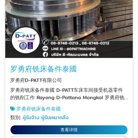
罗勇府铣床备件泰國
罗勇府D-PATT有限公司
罗勇府铣床备件泰國 D-PATT车床车间接受机器零件
的铣削工作 Rayong D-Pattana Mongkol 罗勇府铣
床厂，符合ISO 9001 : 2015 标准，承接CNC 加工工
罗勇府铣床备件泰國
作，根据客户需求设计，根据尺寸设计工件，我们可
類別:
ผู้รับจ้าง ผู้รับเหมากลึง
以制造多种金属材料如钢、铝、不锈钢、铜、黄铜、
塑料。 罗勇府机械备件铣削工作 罗勇府铣床备件
查看详情
的联系电话。 罗勇府铣床备件泰國 如有需求请致电