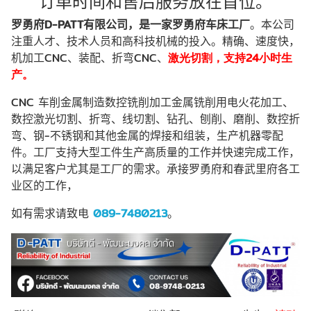
订单时间和售后服务放在首位。
罗勇府
D
-
PATT
有限公司，是一家罗勇府车床工厂
。本公司
注重人才、技术人员和高科技机械的投入。精确、速度快，
机加工
CNC
、装配、折弯
CNC
、
激光切割，支持
24小时生
产。
CNC
车削金属制造数控铣削加工金属铣削用电火花加工、
数控激光切割、折弯、线切割、钻孔、刨削、磨削、数控折
弯、钢
-
不锈钢和其他金属的焊接和组装，生产机器零配
件。工厂支持大型工件生产高质量的工作并快速完成工作，
以满足客户尤其是工厂的需求。承接罗勇府和春武里府各工
业区的工作，
如有需求请致电
089
-
7480213
。