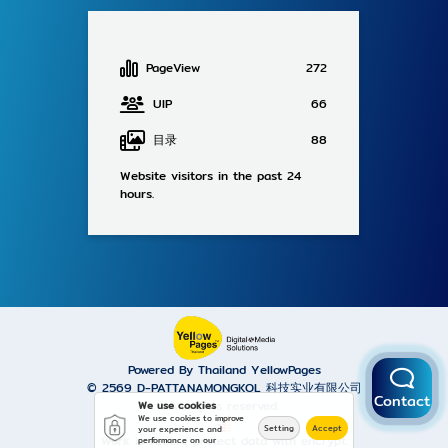
PageView
272
UIP
66
目录
88
Website visitors in the past 24
hours.
Powered By Thailand YellowPages
© 2569
D-PATTANAMONGKOL 科技实业有限公司
Contact
All rights reserved.
We use cookies
We use cookies to improve
Setting
Accept
your experience and
Work is secure protect data with encrypt.
performance on our