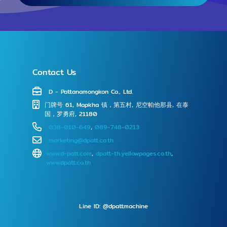
Contact Us
D - Pattanamongkon Co., Ltd.
⻔牌号 61, Mapkha 镇，第五村, 尼空帕他那县, 在泰
国，罗勇府, 21180
038-010-649
,
089-748-0213
marketing@dpatt.co.th
www.d-patt.com
,
dpatt-th.yellowpages.co.th
,
www.dpatt.co.th
Line ID: @dpattmachine