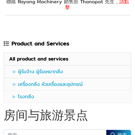
聯絡 Rayong Machinery 銷售部 Thanapat 先生，
請點
擊
Product and Services
All product and services
ผู้รับจ้าง ผู้รับเหมากลึง
เครื่องกลึง หัวเครื่องและอุปกรณ์
โรงกลึง
房间与旅游景点