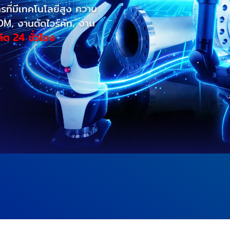
มีเทคโนโลยีสูง ความ
งานตัดไวร์คัท, งาน
4 ชั่วโมง