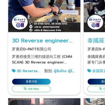
3D Reverse engineer
泰國羅
(CMM) Rayong Thailand
工作
罗勇府D-PATT有限公司
罗勇府D-
罗勇府接受三维扫描逆向工程 (CMM
泰國羅勇府的 
SCAN) 3D Reverse engineer
家专门从
(CMM) Rayong Thailand D-PATT车
府， 罗勇府 D-Phatthanamongkol
3D Reverse
類別:
ผู้รับจ้าง ผู้รับ
泰國羅
间我们拥有三维工件扫描测量仪,支持
或 D-PA
engineer (CMM)
เหมากลึง
CNC 銑
大型三维扫描任务,通过尖端技术的创
工作、CN
Rayong Thailand
查看详情
查
新和高效、高精度的测量仪器,可以对
行金属铣
Call Now
C
复杂形状的工件进行测量,投入任务,接
和其他金
收逆变器,准备制作二维、三维打印,根
削、数控折
据客户的工作流程,包括工件质量控制
床店，D-Ph