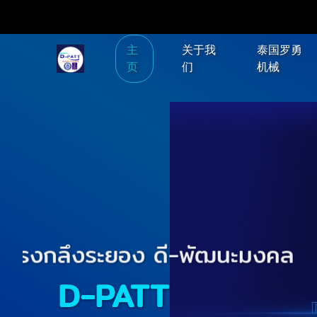
主
关于我
泰国罗勇
页
们
机械
โรงกลึงระยอง ดี-พัฒนะมงค
D-PATT