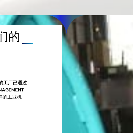
们的
准的⼯⼚已通过
NAGEMENT
各样的⼯业机