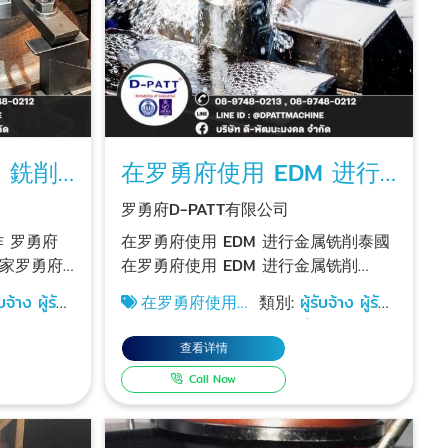
 銑削
在罗勇府使用 EDM 进行
金属铣削泰國
罗勇府D-PATT有限公司
府
在罗勇府使用 EDM 进行金属铣削泰國
一家罗勇府
在罗勇府使用 EDM 进行金属铣削
擅长钢、不
EDM（放电加工机）是用电流对金属进
ับจ้าง ผู้รับ
在罗勇府使用
類別:
ผู้รับจ้าง ผู้รับ
铣削和焊
行蚀刻。 罗勇府车床D-PATT有限公司
EDM 进行金属铣削
เหมากลึง
备备件。本
注重人才投资培养。注重人才投资。拥
泰國
查看详情
大型工件制
有技术含量高、精度高、速度快的技术
Call Now
人员和机器，数控加工、装配、数控折
弯、激光切割，每天24小时支持紧急加
工工作，生产工作高质量并能快速完成