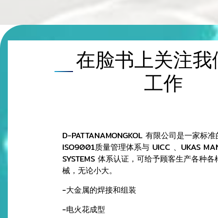
在脸书上关注我
⼯作
D
-
PATTANAMONGKOL 有限公司是⼀家标
ISO9001质量管理体系与
UICC 、UKAS MA
SYSTEMS 体系认证，可给予顾客⽣产各种
械，⽆论⼩⼤。
-
⼤⾦属的焊接和组装
-
电⽕花成型