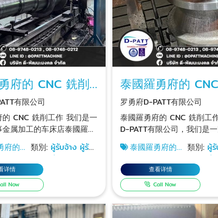
勇府的 CNC 銑削
泰國羅勇府的 CNC
工作
PATT有限公司
罗勇府D-PATT有限公司
CNC 銑削工作 我们是一
泰國羅勇府的 CNC 銑削工作 罗勇
事金属加工的车床店泰國羅勇
D-PATT有限公司，我们是
车床工厂。金属加工专家，
勇府的
類別:
ผู้รับจ้าง ผู้รับ
泰國羅勇府的
類別:
ผู้ร
TT有限公司，拥有 CNC 车床
锈钢和其他金属的大型数控
削工作
เหมากลึง
CNC 銑削工作
เหมากลึง
C 铣削工作。使用 EDM 进
接。生产机械备件、工业设
看详情
查看详情
削、数控激光切割钢-不锈钢
公司的厂房面积大，可支持
all Now
Call Now
属的线切割、钻孔、刨削、磨
作。 铣削工作 (CNC) Rayong,
弯、焊接和组装。 手动车
Thailand 聯絡電話铣削工作 (CNC)
atthanamongkol，
Rayong, Thailand 电话：089-748-