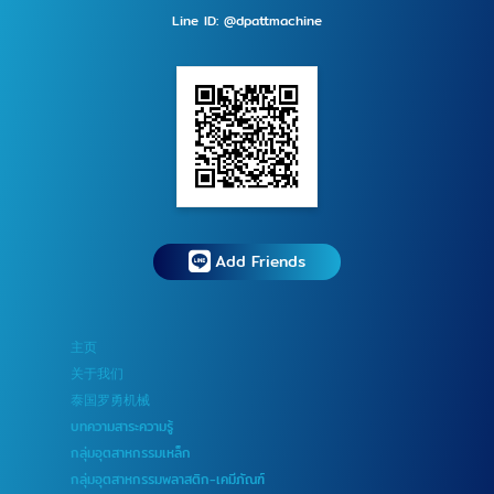
Line ID: @dpattmachine
Add Friends
主页
关于我们
泰国罗勇机械
บทความสาระความรู้
กลุ่มอุตสาหกรรมเหล็ก
กลุ่มอุตสาหกรรมพลาสติก-เคมีภัณฑ์