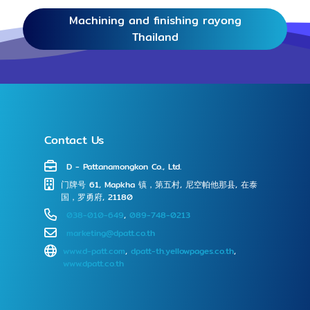
Machining and finishing rayong
Thailand
Contact Us
D - Pattanamongkon Co., Ltd.
⻔牌号 61, Mapkha 镇，第五村, 尼空帕他那县, 在泰
国，罗勇府, 21180
038-010-649
,
089-748-0213
marketing@dpatt.co.th
www.d-patt.com
,
dpatt-th.yellowpages.co.th
,
www.dpatt.co.th