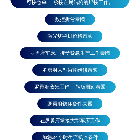
可接急单， 承接金属结构的焊接工作。
文莱达鲁萨兰国、印度尼西亚、柬埔寨、越南、菲律
宾、东帝汶、老挝、缅甸 东亚国家：中国、日本、朝
数控折弯泰國
鲜、韩国、台湾、蒙古、香港、澳门 西南亚国家 ：巴
林、塞浦路斯、伊朗、伊拉克、以色列、约旦、科威
特、黎 巴嫩、阿曼、叙利亚、卡塔尔、沙特阿拉伯、
激光切割机价格泰國
土耳其、阿拉伯联合酋长 国、也门、亚美尼亚、阿塞
拜疆、埃及、格鲁吉亚、巴勒斯坦 北亚国家： 西伯利
罗勇府车床厂接受紧急生产工作泰國
亚 欧洲国家：希腊、克罗地亚、捷克、圣马力诺、塞
尔维亚、丹麦、挪威、荷 兰、波斯尼亚和黑塞哥维
罗勇府大型齿轮维修泰國
那、保加利亚、比利时、白俄罗斯、葡萄牙、波兰、
法国、芬兰、黑山、摩尔多瓦、马耳他、北马其顿、
罗勇府激光工作 - 钢板雕刻泰國
摩纳哥、乌克兰、 德国、俄罗斯、罗马尼亚、卢森
堡、拉脱维亚、列支敦士登、立陶宛、梵蒂冈 城、西
班牙、斯洛伐克、斯洛文尼亚、瑞士、瑞典、英国、
罗勇府铣床备件泰國
奥地利、安道尔、 意大利、爱沙尼亚、阿尔巴尼亚、
冰岛、匈牙利、科索沃 北美国家： 美国、加拿大、哥
在罗勇府承接大型车床工作
斯达黎加、古巴、多米尼加共和国、萨尔瓦多、格 南
美洲：巴西、阿根廷、厄瓜多尔、乌拉圭、福克兰群
加急24小时生产机器备件