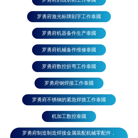
可接急单，出厂价优惠。 可在曼谷、暖武里府、巴吞
他尼府、大城府、夜功府、龙仔厝府、信武里府、素
罗勇府激光标牌刻字工作泰國
可泰府、素攀武里府、北标府、华富里府、北榄府、
红统府、乌泰他尼府、卡彭碧府、猜纳府、那空那育,
佛统府, 那空沙旺等地区提供服务。 清迈, 清莱, 难府,
罗勇府机器备件生产泰國
帕夭府, 帕府, 湄宏顺府, 南邦府, 南奔府, 程逸披集府,
彭世洛府, 碧差汶府 春武里府、达叻府、巴真武里
罗勇府机械备件维修泰國
府、罗勇府、沙缴府、尖竹汶府、北柳府、北碧府、
来兴府、班武里府、碧差汶府、叻丕府 孔敬府、猜也
罗勇府数控折弯工作泰國
奔府、那空拍侬府、呵叻府、加拉信府、汶干府、武
里南府、玛哈沙拉堪府、莫拉限府、益梭通府、黎逸
罗勇府钢焊接工作泰國
府、黎府、沙功那空府、素辇府、四色菊府、廊开
府、廊布阿兰普府、乌隆府、乌汶府、安娜吉·查伦 那
空是贪玛叻府、攀牙府、博他仑府、普吉岛、拉廊
罗勇府不锈钢的紧急焊接工作泰國
府、沙敦府、宋卡府、素叻他尼府、甲米府、春蓬
府、董里府、也拉府、那拉提瓦府、北大年府 泰国罗
机加工数控泰國
勇府D-PATT 车床公司，符合ISO 9001 : 2015 标
准，接受生产订单和工业机械备件保养维修，可接急
罗勇府制造制造焊接金属装配机械零配件，
单，出厂价优惠。 东南亚国家：新加坡、马来西亚、