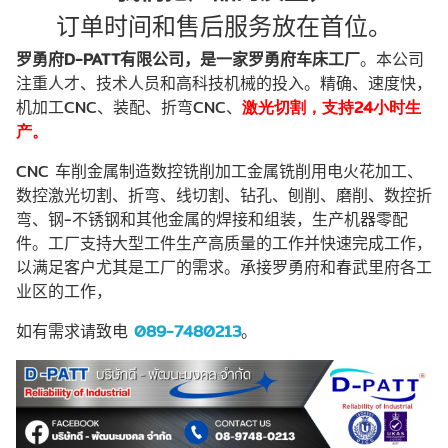
订单时间和售后服务放在首位。
罗勇府
D
-
PATT
有限公司，是一家罗勇府车床工厂
。本公司
注重人才、技术人员和高科技机械的投入。精确、速度快，
机加工
CNC
、装配、折弯
CNC
、
激光切割，支持
24小时生
产。
CNC
车削金属制造数控铣削加工金属铣削用电火花加工、
数控激光切割、折弯、线切割、钻孔、刨削、磨削、数控折
弯、钢
-
不锈钢和其他金属的焊接和组装，生产机器零配
件。工厂支持大型工件生产高质量的工作并快速完成工作，
以满足客户尤其是工厂的需求。承接罗勇府和春武里府各工
业区的工作，
如有需求请致电
089
-
7480213
。