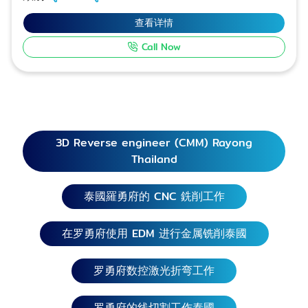
使用 EDM 进行金属铣削、数控激光切割线切割弯曲作
业 车削、选材、切削、钻孔、攻丝、雕刻、折弯、焊
查看详情
接、装配、刨削、磨削一次完成，交货前对工件进行
Call Now
质量控制。 按照客户指定时间接受一件生产或更多零
件的工作，并接受大批量的工作，有助于降低生产成
本，降低价格。 D-PATT 紧急承接钢结构的焊接和
装配聯絡電話泰國 Fabrication Rayong 如有需求
请致电 Thanaphat Thanamongkolwiwat 089-
748-0213 Industrial Division Suwichaya Ngamsri
3D Reverse engineer (CMM) Rayong
089-748-0212 Marketing Division Jakkraphan
Thailand
Pengwang 093-442-2973 Marketing Division
Line ID: @dpattmachine e-mail:
泰國羅勇府的 CNC 銑削工作
marketing@dpatt.co.th 金属制造紧急机械备件
制造机器备件，可接急单 Rayong D-Pattana
Mongkol 车床店其他类型工件的图片。 D-PATT 紧
在罗勇府使用 EDM 进行金属铣削泰國
急承接钢结构的焊接和装配聯絡 罗勇府车床工厂的
焊接工作 - (D-Pattana Mongkol) 罗勇府钢焊接工
罗勇府数控激光折弯工作
作的联系电话泰國 承接罗勇府紧急不锈钢焊接工
作。泰國 接受工业机械零部件的维修和保养订单，
罗勇府的线切割工作泰國