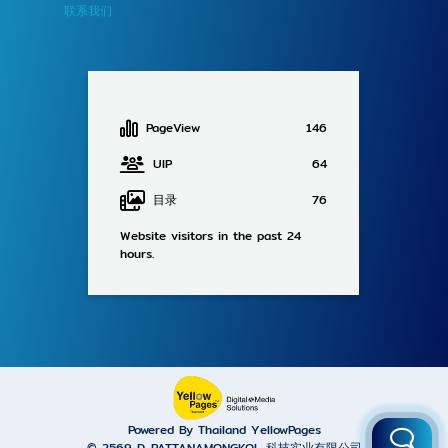
联系我们
PageView
146
UIP
64
目录
76
Website visitors in the past 24
hours.
Powered By Thailand YellowPages
© 2569
D-PATTANAMONGKOL 科技实业有限公司