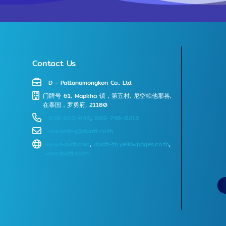
作业和最
2000MM 
CNC数控
工尺寸：直
MM （命名图例）大型工
Contact Us
件车床 （请说出插图）
罗勇府车
D - Pattanamongkon Co., Ltd.
加工 罗勇府车床厂 D -
⻔牌号 61, Mapkha 镇，第五村, 尼空帕他那县,
在泰国，罗勇府, 21180
Pattanam
038-010-649
,
089-748-0213
小时生产
工件的最小
marketing@dpatt.co.th
毫米。 车床CNC工作（数控
www.d-patt.com
,
dpatt-th.yellowpages.co.th
,
www.dpatt.co.th
车床工作
全天24小时生产 
床加工最大
3000 MM 并可接受最大
寸Dia800
CNC数控车床工