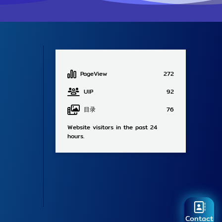
PageView
272
UIP
92
目录
76
Website visitors in the past 24
hours.
Contact