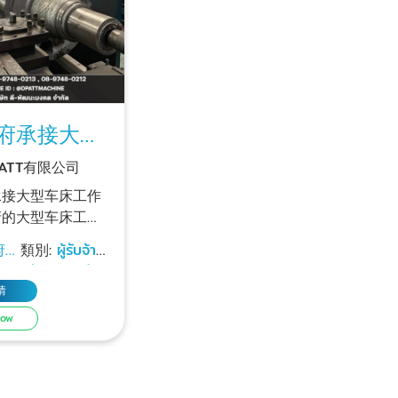
府承接大型
作
ATT有限公司
承接大型车床工作
府的大型车床工
4小时生产，可接
府承
類別:
ผู้รับจ้าง
用大型双柱机床进
床工
ผู้รับเหมากลึง
铣床尺
情
MM x 3000MM
Now
namongkol 有限
们使用数控车床加
属领域的专家。具
车削工件的技术，