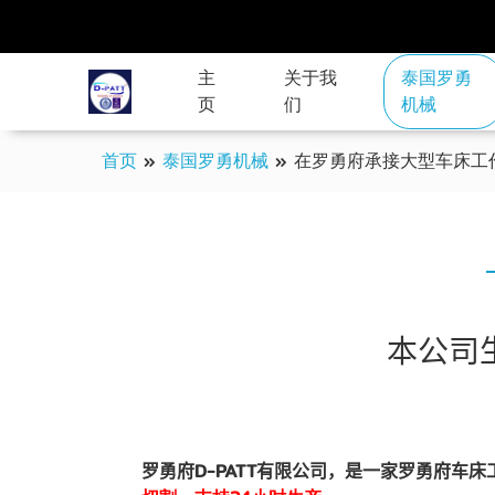
主
关于我
泰国罗勇
页
们
机械
首页
»
泰国罗勇机械
»
在罗勇府承接大型车床工
本公司
罗勇府
D
-
PATT
有限公司，是一家罗勇府车床