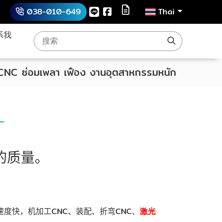
038-010-649
Thai
系我
 CNC ซ่อมเพลา เฟือง งานอุตสาหกรรมหนัก
的质量。
速度快，机加工
CNC
、装配、折弯
CNC
、
激光