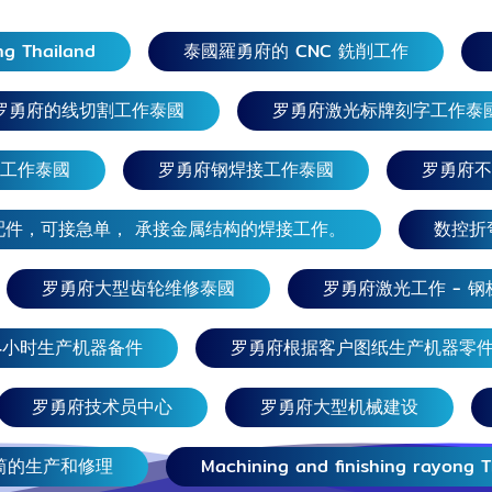
立式车床加工。
图）大型数控金属
g Thailand
泰國羅勇府的 CNC 銑削工作
0MM 在罗勇
床工作 如有需
罗勇府的线切割工作泰國
罗勇府激光标牌刻字工作泰
gkolwiwat
工作泰國
罗勇府钢焊接工作泰國
罗勇府不
213 Industrial
089-748-0212
配件，可接急单， 承接金属结构的焊接工作。
数控折
 Division
an Pengwang
罗勇府大型齿轮维修泰國
罗勇府激光工作 - 
2973 Marketing
4小时生产机器备件
罗勇府根据客户图纸生产机器零
hine e-mail:
g@dpatt.co.th
罗勇府技术员中心
罗勇府大型机械建设
加工工厂的联系电
筒的生产和修理
Machining and finishing rayong T
业 加工中心