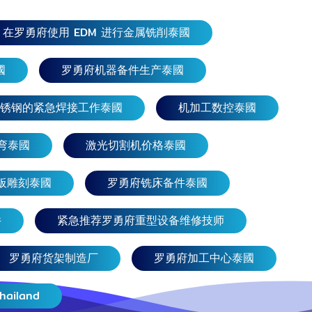
在罗勇府使用 EDM 进行金属铣削泰國
國
罗勇府机器备件生产泰國
锈钢的紧急焊接工作泰國
机加工数控泰國
弯泰國
激光切割机价格泰國
钢板雕刻泰國
罗勇府铣床备件泰國
件
紧急推荐罗勇府重型设备维修技师
罗勇府货架制造厂
罗勇府加工中心泰國
hailand