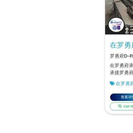
在罗勇
车床工
罗勇府D-P
在罗勇府
承接罗勇
作，全天2
在罗勇
急单，使
接大型车
行铣削工作。 大型
作
查看详
寸：2000
Call 
D-Pattha
公司，我
工大型金
有高精度