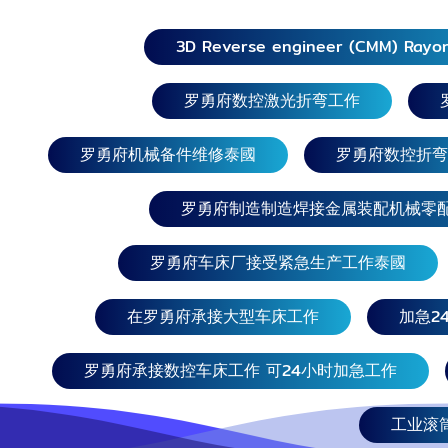
使用大型
（命名插
3D Reverse engineer (CMM) Rayon
铣削服务200
府承接大型车
罗勇府数控激光折弯工作
求请致电 Thanaphat
Thanamon
罗勇府机械备件维修泰國
罗勇府数控折弯
089-748-0
Division Suwichaya
Ngamsri 
罗勇府制造制造焊接金属装配机械零
Marketing
Jakkraph
罗勇府车床厂接受紧急生产工作泰國
093-442-
Division Line ID:
在罗勇府承接大型车床工作
加急2
@dpattmac
marketin
罗勇府承接数控车床工作 可24小时加急工作
（说出插图名称）罗勇府
大型机械
话 承接大型车床作业、最
工业滚
大的加工中心作