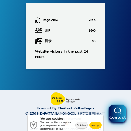
PageView
264
UIP
100
目录
78
Website visitors in the past 24
hours.
Powered By Thailand YellowPages
© 2569
D-PATTANAMONGKOL 科技实业有限公司
Contact
All rights reserved.
We use cookies
We use cookies to improve
Setting
Accept
your experience and
Work is secure protect data with encrypt.
performance on our