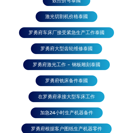
数控折弯泰國
特、黎 巴嫩、阿曼、叙利亚、卡塔尔、沙特阿拉伯、
土耳其、阿拉伯联合酋长 国、也门、亚美尼亚、阿塞
拜疆、埃及、格鲁吉亚、巴勒斯坦 北亚国家： 西伯利
激光切割机价格泰國
亚 欧洲国家：希腊、克罗地亚、捷克、圣马力诺、塞
尔维亚、丹麦、挪威、荷 兰、波斯尼亚和黑塞哥维
罗勇府车床厂接受紧急生产工作泰國
那、保加利亚、比利时、白俄罗斯、葡萄牙、波兰、
法国、芬兰、黑山、摩尔多瓦、马耳他、北马其顿、
罗勇府大型齿轮维修泰國
摩纳哥、乌克兰、 德国、俄罗斯、罗马尼亚、卢森
堡、拉脱维亚、列支敦士登、立陶宛、梵蒂冈 城、西
罗勇府激光工作 - 钢板雕刻泰國
班牙、斯洛伐克、斯洛文尼亚、瑞士、瑞典、英国、
奥地利、安道尔、 意大利、爱沙尼亚、阿尔巴尼亚、
冰岛、匈牙利、科索沃 北美国家： 美国、加拿大、哥
罗勇府铣床备件泰國
斯达黎加、古巴、多米尼加共和国、萨尔瓦多、格 南
美洲：巴西、阿根廷、厄瓜多尔、乌拉圭、福克兰群
在罗勇府承接大型车床工作
岛、委内瑞拉、秘鲁、 巴拉圭、玻利维亚、苏里南、
智利、哥伦比亚、圭亚那。 陵兰岛、格拉纳达、瓜德
加急24小时生产机器备件
罗普岛、危地马拉、总部、洪都拉斯、牙买加、墨西
哥、 南美洲：巴西、阿根廷、厄瓜多尔、乌拉圭、福
罗勇府根据客户图纸生产机器零件
克兰群岛、委内瑞拉、秘鲁、 巴拉圭、玻利维亚、苏