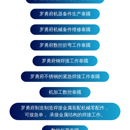
夭府, 帕府, 湄宏顺府, 南邦府, 南奔府, 程逸披集府, 彭
世洛府, 碧差汶府 春武里府、达叻府、巴真武里府、
罗勇府机器备件生产泰國
罗勇府、沙缴府、尖竹汶府、北柳府、北碧府、来兴
府、班武里府、碧差汶府、叻丕府 孔敬府、猜也奔
罗勇府机械备件维修泰國
府、那空拍侬府、呵叻府、加拉信府、汶干府、武里
南府、玛哈沙拉堪府、莫拉限府、益梭通府、黎逸
罗勇府数控折弯工作泰國
府、黎府、沙功那空府、素辇府、四色菊府、廊开
府、廊布阿兰普府、乌隆府、乌汶府、安娜吉·查伦 那
罗勇府钢焊接工作泰國
空是贪玛叻府、攀牙府、博他仑府、普吉岛、拉廊
府、沙敦府、宋卡府、素叻他尼府、甲米府、春蓬
府、董里府、也拉府、那拉提瓦府、北大年府 泰国罗
罗勇府不锈钢的紧急焊接工作泰國
勇府D-PATT 车床公司，符合ISO 9001 : 2015 标
准，接受生产订单和工业机械备件保养维修，可接急
机加工数控泰國
单，出厂价优惠。 东南亚国家：新加坡、马来西亚、
文莱达鲁萨兰国、印度尼西亚、柬埔寨、越南、菲律
罗勇府制造制造焊接金属装配机械零配件，
宾、东帝汶、老挝、缅甸 东亚国家：中国、日本、朝
可接急单， 承接金属结构的焊接工作。
鲜、韩国、台湾、蒙古、香港、澳门 西南亚国家 ：巴
林、塞浦路斯、伊朗、伊拉克、以色列、约旦、科威