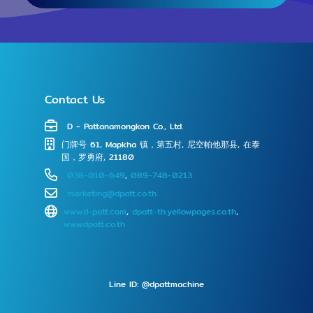
Contact Us
D - Pattanamongkon Co., Ltd.
⻔牌号 61, Mapkha 镇，第五村, 尼空帕他那县, 在泰
国，罗勇府, 21180
038-010-649
,
089-748-0213
marketing@dpatt.co.th
www.d-patt.com
,
dpatt-th.yellowpages.co.th
,
www.dpatt.co.th
Line ID: @dpattmachine