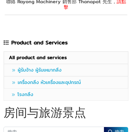
聯絡 Rayong Machinery 銷售部 Thanapat 先生，
請點
擊
Product and Services
All product and services
ผู้รับจ้าง ผู้รับเหมากลึง
เครื่องกลึง หัวเครื่องและอุปกรณ์
โรงกลึง
房间与旅游景点