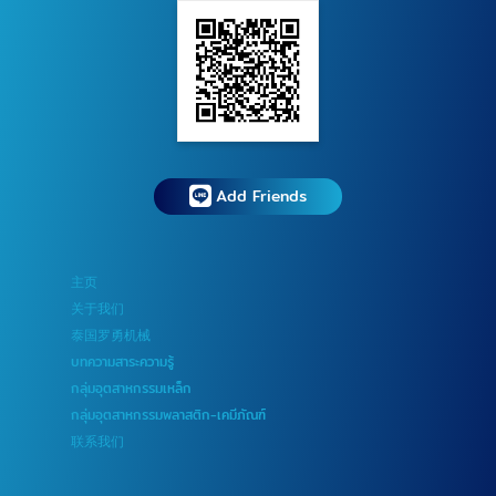
Add Friends
主页
关于我们
泰国罗勇机械
บทความสาระความรู้
กลุ่มอุตสาหกรรมเหล็ก
กลุ่มอุตสาหกรรมพลาสติก-เคมีภัณฑ์
联系我们