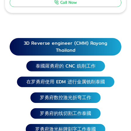
Call Now
Industrial Division Suwichaya Ngamsri 089-748-
0212 Marketing Division Jakkraphan Pengwang
093-442-2973 Marketing Division Line ID:
@dpattmachine e-mail: marketing@dpatt.co.th
罗勇府加工中心 根据图纸进行钢材切割、金属切
割、激光切割工作。可切割各种材质的钢材：钢、不
3D Reverse engineer (CMM) Rayong
锈钢、铝。 使用高科技激光切割机。切割工件质量
Thailand
好、准确率并可快速完成工作，24小时随时待产并可
接急单。 激光折弯，激光折弯工件质量好、准确率并
泰國羅勇府的 CNC 銑削工作
可快速完成工作，24小时随时待产并可接急单。 通过
计算机控制的激光切割数控机床精确加工出形状复杂
的工件。 罗勇府机械加工、机器备件。 罗勇府汽
在罗勇府使用 EDM 进行金属铣削泰國
车机械零件加工工作。 承接罗勇府大型机械加工订
单。 接受工业机械零部件的维修和保养订单，可接
罗勇府数控激光折弯工作
急单，出厂价优惠。 可在曼谷、暖武里府、巴吞他尼
府、大城府、夜功府、龙仔厝府、信武里府、素可泰
罗勇府的线切割工作泰國
府、素攀武里府、北标府、华富里府、北榄府、红统
府、乌泰他尼府、卡彭碧府、猜纳府、那空那育, 佛统
罗勇府激光标牌刻字工作泰國
府, 那空沙旺等地区提供服务。 清迈, 清莱, 难府, 帕