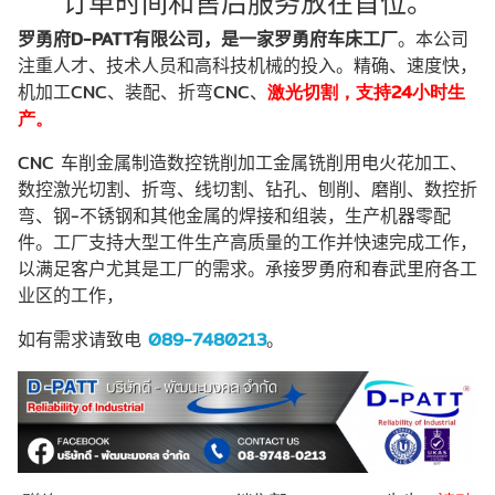
订单时间和售后服务放在首位。
罗勇府
D
-
PATT
有限公司，是一家罗勇府车床工厂
。本公司
注重人才、技术人员和高科技机械的投入。精确、速度快，
机加工
CNC
、装配、折弯
CNC
、
激光切割，支持
24小时生
产。
CNC
车削金属制造数控铣削加工金属铣削用电火花加工、
数控激光切割、折弯、线切割、钻孔、刨削、磨削、数控折
弯、钢
-
不锈钢和其他金属的焊接和组装，生产机器零配
件。工厂支持大型工件生产高质量的工作并快速完成工作，
以满足客户尤其是工厂的需求。承接罗勇府和春武里府各工
业区的工作，
如有需求请致电
089
-
7480213
。