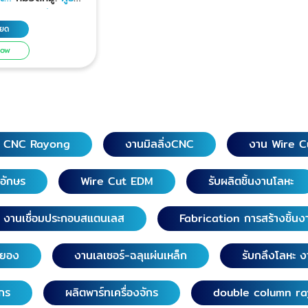
ูปชิ้นงานโลหะตาม
จ้าง ผู้รับเหมา
ามตัวอย่าง ตัด
กลึง
ียด
้สูงสุด 155 mm.,
Now
นงานได้กว้าง 250
300 mm., ตัด
r ได้ 1° ถึง 15°
บุรี ตราด รับตัดงาน
มพ์ปั๊มโลหะทั้ง
g CNC Rayong
งานมิลลิ่งCNC
งาน Wire C
งานไวร์คัทชิ้น
์ STP, PAD ชิ้น
วอักษร
Wire Cut EDM
รับผลิตชิ้นงานโลหะ
ามแบบวาด
ละตามแบบชิ้นงาน
งานเชื่อมประกอบสแตนเลส
Fabrication การสร้างชิ้นง
งลูกค้า ขนาดและ
นยำ ส่งมอบงาน
re
ระยอง
งานเลเซอร์-ฉลุแผ่นเหล็ก
รับกลึงโลหะ ง
เเม่พิมพ์เกรด
03HH, 2316,
ักร
ผลิตพาร์ทเครื่องจักร
double column r
่วนแม่พิมพ์ STP