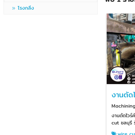
โรงกลึง
งานตัดไ
ระยอง
Machinin
Rayong
งานตัดไวร์
cut ชลบุรี รับงานตัดไวร์คัทแม่
พิมพ์ปั๊มโล
wire cu