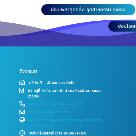
(stop pin) ช
ซ่อมเพลาลูกกลิ้ง อุตสาหกรรม ระยอง
โลหะ PAD แ
ไกด์บล็อก ร
ซ่อมโรล
ทำแม่พิมพ์
P21, P20,
M238HH งานตัดไวร์คัทให้
บริการในพื้
บ้านค่าย, 
ปลวกแดง, แ
เขาชะเมา งานตัดเลเซอร์CNC
ติดต่อเรา
กรุงเทพฯ, น
บริษัท ดี - พัฒนะมงคล จำกัด
พระนครศรีอ
61 หมู่ที่ 5 ตำบลมาบข่า อำเภอนิคมพัฒนา ระยอง
สมุทรสงคร
21180
สิงห์บุรี, ส
038-010-649
,
089-748-0213
เลเซอร์CNC
marketing@dpatt.co.th
สระบุรี, ลพ
www.d-patt.com
,
dpatt-th.yellowpages.co.th
,
อ่างทอง, อุ
www.dpatt.co.th
กำแพงเพชร,
วันจันทร์-วันเสาร์ เวลา 08:00-17:00
นครนายก, 