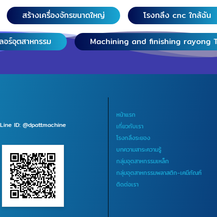
ิ้นส่วนแม่พิมพ์ปั๊ม
สร้างเครื่องจักรขนาดใหญ่
โรงกลึง cnc ใกล้ฉัน
พ็ทคีปเปอร์แพ็ท
ับงานไวร์คัดเหล็ก
เลอร์อุตสาหกรรม
Machining and finishing rayong 
พลาสติก เกรด AISI
 P20S, M238,
นที่จังหวัดระยอง
บ้านฉาง อำเภอ
กลง, วังจันทร์,
หน้าแรก
นทบุรี, ปทุมธานี,
Line ID: @dpattmachine
เกี่ยวกับเรา
ยุธยา,
โรงกลึงระยอง
าม, สมุทรสาคร,
บทความสาระความรู้
ุโขทัย, งานตัด
กลุ่มอุตสาหกรรมเหล็ก
 สุพรรณบุรี,
กลุ่มอุตสาหกรรมพลาสติก-เคมีภัณฑ์
บุรี, สมุทรปราการ,
ติดต่อเรา
ทัยธานี,
 ชัยนาท,
นครปฐม,