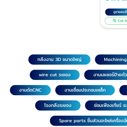
ไวร์คัทขึ้นร
ระยอง
แบบวาดและต
ดูรายละเอ
เหล็กหนาได
Call 
ตัดเหล็กชิ้
mm., ยาว 
เอียง Tape
D-PATT รับตัดไวร์คัทระยอง
ชลบุรี จันท
ไวร์คัทแม่พิ
กลึงงาน 3D ขนาดใหญ่
Machinin
Punch, Die 
ส่วนแม่พิมพ
wire cut ระยอง
งานเลเซอร์ป้ายตั
ส่วนโลหะต
Drawing แ
งานดัดCNC
งานเชื่อมประกอบเหล็ก
ตัวอย่างขอ
สัดส่วนแม่
ตรงเวลานัด รับงาน Wi
โรงกลึงระยอง
ซ่อมเฟืองเกียร์ 
cut เหล็กทำ
M300, M3
Spare parts ชิ้นส่วนอะไหล่เครื่องจ
M310 ชิ้นส