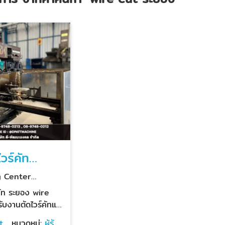
วร์คัท
g Center
คัท ระยอง wire
หะพั๊นซ์และดาย และ
t
หมวดหมู่:
ผู้รับ