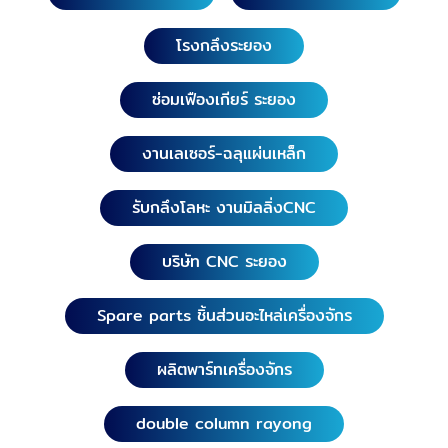
โรงกลึงระยอง
ซ่อมเฟืองเกียร์ ระยอง
งานเลเซอร์-ฉลุแผ่นเหล็ก
รับกลึงโลหะ งานมิลลิ่งCNC
บริษัท CNC ระยอง
Spare parts ชิ้นส่วนอะไหล่เครื่องจักร
ผลิตพาร์ทเครื่องจักร
double column rayong