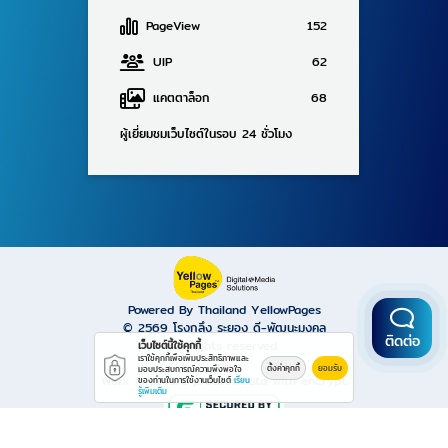
PageView
152
UIP
62
แคตตาล็อก
68
ผู้เยี่ยมชมเว็บไซต์ในรอบ 24 ชั่วโมง
Powered By Thailand YellowPages
© 2569
โรงกลึง ระยอง ดี-พัฒนะมงคล
ติดต่อ
All rights reserved.
เว็บไซต์นี้ใช้คุกกี้
เราใช้คุกกี้เพื่อเพิ่มประสิทธิภาพและ
ตั้งค่าคุกกี้
ยอมรับ
มอบประสบการณ์ความพึงพอใจ
Work is secure protect data with encrypt.
ของท่านในการใช้งานเว็บไซต์
เรียน
รู้เพิ่มเติม