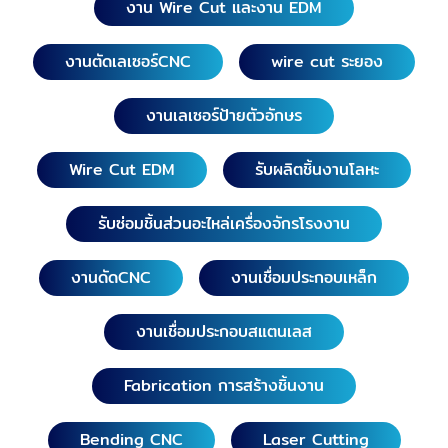
งาน Wire Cut และงาน EDM
สุโขทัย, สุพรรณบุรี, สระบุรี, ลพบุรี, สมุทรปราการ,
อ่างทอง, อุทัยธานี, กำแพงเพชร, ชัยนาท, นครนายก,
งานตัดเลเซอร์CNC
wire cut ระยอง
นครปฐม, นครสวรรค์, โรงกลึงระยองรับงานผลิตด่วน
เชียงใหม่, เชียงราย, น่าน, พะเยา, แพร่, แม่ฮ่องสอน,
งานเลเซอร์ป้ายตัวอักษร
ลำปาง, ลำพูน, อุตรดิตถ์ พิจิตร, พิษณุโลก, เพชรบูรณ์,
ชลบุรี, ตราด, ปราจีนบุรี, โรงกลึงระยองรับงานผลิตด่วน
สระแก้ว, จันทบุรี, ฉะเชิงเทรา, กาญจนบุรี, ตาก,
Wire Cut EDM
รับผลิตชิ้นงานโลหะ
ประจวบคีรีขันธ์, เพชรบุรี, ราชบุรี โรงกลึงระยองรับงาน
ผลิตด่วน ขอนแก่น, ชัยภูมิ, นครพนม, นครราชสีมา,
รับซ่อมชิ้นส่วนอะไหล่เครื่องจักรโรงงาน
กาฬสินธุ์, บึงกาฬ, บุรีรัมย์, มหาสารคาม, มุกดาหาร,
ยโสธร, ร้อยเอ็ด, เลย, สกลนคร, สุรินทร์, ศรีสะเกษ,
งานดัดCNC
งานเชื่อมประกอบเหล็ก
หนองคาย, หนองบัวลำภู, อุดรธานี, อุบลราชธานี,
อำนาจเจริญ โรงกลึงระยองรับงานผลิตด่วน
งานเชื่อมประกอบสแตนเลส
นครศรีธรรมราช, พังงา, พัทลุง, ภูเก็ต, ระนอง, สตูล,
สงขลา, สุราษฎร์ธานี, กระบี่, ชุมพร, ตรัง, ยะลา, นราธิวาส,
ปัตตานี
Fabrication การสร้างชิ้นงาน
Bending CNC
Laser Cutting