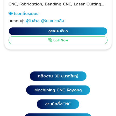
CNC, Fabrication, Bending CNC, Laser Cutting
รองรับการผลิต 24 ชั่วโมง !! D-PATT โรงกลึงระยอง ผู้
โรงกลึงระยอง
เชี่ยวชาญในการแปรรูปโลหะด้วยงานกลึงCNC งานมิล
หมวดหมู่:
ผู้รับจ้าง ผู้รับเหมากลึง
ลิ่งCNC งานกัดโลหะด้วย EDM, งานตัดเลเซอร์CNC งาน
ตัดไวร์คัท งานเจาะรู งานไส งานเจียร์ งานดัดCNC งาน
ดูรายละเอียด
เชื่อมประกอบเหล็ก-สแตนเลส และโลหะอื่นๆ ผลิตชิ้นส่วน
Call Now
อะไหล่เครื่องจักร ชิ้นส่วนอะไหล่อุปกรณ์อุตสาหกรรม บน
พื้นที่โรงงานขนาดใหญ่ รองรับชิ้นงานขนาดใหญ่
D-PATT โรงกลึงระยอง รับเป็น Outsourcing ให้กับโรง
งานอุตสากรรม บริการงานครบถ้วนในที่เดียว สามารถ
ควบคุมคุณภาพชิ้นงาน ตั้งแต่เกรดของวัสดุโลหะให้ตรง
สเปค ขึ้นรูปได้รูปแบบและขนาดตามสั่ง ได้ครบจำนวนตามอ
กลึงงาน 3D ขนาดใหญ่
อเดอร์ เราควบคุมเวลาการผลิตที่สามารถส่งมอบงานได้
ตรงเวลาตามนัด ตัดปัญหาเดิมๆ ที่ได้ของไม่ตรงสเปค
Machining CNC Rayong
คุณภาพต่ำ ได้ของล่าช้าไม่ทันใช้ ได้ของไม่ครบ โรงกลึง
ระยองรับงานผลิตด่วน บ้านค่าย, บ้านฉาง อำเภอ
ปลวกแดง, แกลง, วังจันทร์, เขาชะเมา โรงกลึงระยองรับ
งานมิลลิ่งCNC
งานผลิตด่วน กรุงเทพฯ, นนทบุรี, ปทุมธานี,
พระนครศรีอยุธยา, สมุทรสงคราม, สมุทรสาคร, สิงห์บุรี,