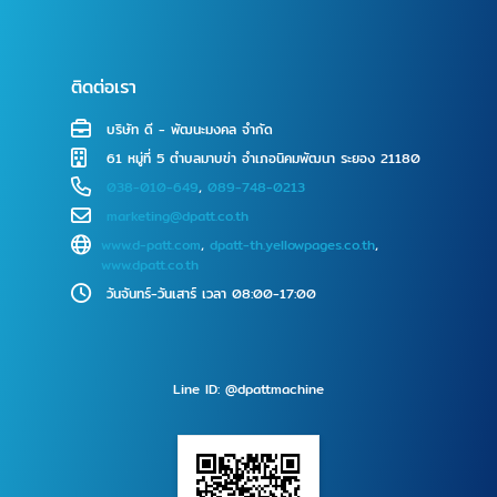
ติดต่อเรา
บริษัท ดี - พัฒนะมงคล จำกัด
61 หมู่ที่ 5 ตำบลมาบข่า อำเภอนิคมพัฒนา ระยอง 21180
038-010-649
,
089-748-0213
marketing@dpatt.co.th
www.d-patt.com
,
dpatt-th.yellowpages.co.th
,
www.dpatt.co.th
วันจันทร์-วันเสาร์ เวลา 08:00-17:00
Line ID: @dpattmachine