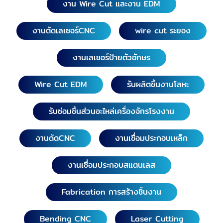
งาน Wire Cut และงาน EDM
สุรินทร์, ศรีสะเกษ, หนองคาย, หนองบัวลำภู, อุดรธานี,
อุบลราชธานี, อำนาจเจริญ Laser Cutting
งานตัดเลเซอร์CNC
wire cut ระยอง
นครศรีธรรมราช, พังงา, พัทลุง, ภูเก็ต, ระนอง, สตูล,
สงขลา, สุราษฎร์ธานี, กระบี่, ชุมพร, ตรัง, ยะลา, นราธิวาส,
งานเลเซอร์ป้ายตัวอักษร
ปัตตานี
Wire Cut EDM
รับผลิตชิ้นงานโลหะ
รับซ่อมชิ้นส่วนอะไหล่เครื่องจักรโรงงาน
งานดัดCNC
งานเชื่อมประกอบเหล็ก
งานเชื่อมประกอบสแตนเลส
Fabrication การสร้างชิ้นงาน
Bending CNC
Laser Cutting