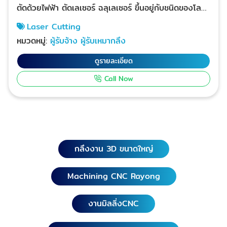
ตัดด้วยไฟฟ้า ตัดเลเซอร์ ฉลุเลเซอร์ ขึ้นอยู่กับชนิดของโลหะ
และความหนาด้วยเครื่อง CNC wire cut D-PATT รับสั่ง
Laser Cutting
ทำงานเลเซอร์ตามแบบมาตรฐาน งานเลเซอร์ตัด, เลเซอร์
หมวดหมู่:
ผู้รับจ้าง ผู้รับเหมากลึง
ฉลุแผ่นเหล็ก, เลเซอร์ฉลุอลูมิเนียม, งานป้ายโลหะ, เลเซอร์
ได้ทุกแผ่นโลหะ เหล็ก สแตนเลส อลูมิเนียม D-PATT
ดูรายละเอียด
รับสั่งทำเลเซอร์งานด่วน งานเร่ง คมชัดสวยงาม ช่างฝีมือ
Call Now
ปราณีต Laser Cutting ระยอง บ้านค่าย, บ้านฉาง
อำเภอปลวกแดง, แกลง, วังจันทร์, เขาชะเมา Laser
Cutting กรุงเทพฯ, นนทบุรี, ปทุมธานี, พระนครศรีอยุธยา,
สมุทรสงคราม, สมุทรสาคร, สิงห์บุรี, สุโขทัย, สุพรรณบุรี,
สระบุรี, ลพบุรี, สมุทรปราการ, อ่างทอง, อุทัยธานี,
กำแพงเพชร, ชัยนาท, นครนายก, นครปฐม, นครสวรรค์,
กลึงงาน 3D ขนาดใหญ่
Laser Cutting เชียงใหม่, เชียงราย, น่าน, พะเยา, แพร่,
แม่ฮ่องสอน, ลำปาง, ลำพูน, อุตรดิตถ์ พิจิตร, พิษณุโลก,
Machining CNC Rayong
เพชรบูรณ์, ชลบุรี, ตราด, ปราจีนบุรี, ระยอง, สระแก้ว,
จันทบุรี, ฉะเชิงเทรา, กาญจนบุรี, ตาก, ประจวบคีรีขันธ์,
เพชรบุรี, ราชบุรี Laser Cutting ขอนแก่น, ชัยภูมิ,
งานมิลลิ่งCNC
นครพนม, นครราชสีมา, กาฬสินธุ์, บึงกาฬ, บุรีรัมย์,
มหาสารคาม, มุกดาหาร, ยโสธร, ร้อยเอ็ด, เลย, สกลนคร,