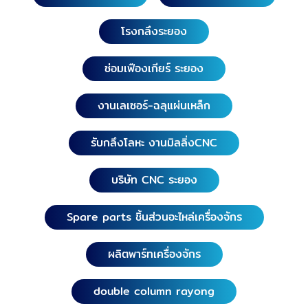
โรงกลึงระยอง
ซ่อมเฟืองเกียร์ ระยอง
งานเลเซอร์-ฉลุแผ่นเหล็ก
รับกลึงโลหะ งานมิลลิ่งCNC
บริษัท CNC ระยอง
Spare parts ชิ้นส่วนอะไหล่เครื่องจักร
ผลิตพาร์ทเครื่องจักร
double column rayong