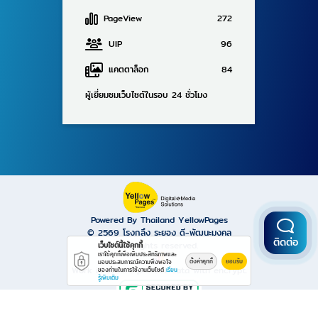
PageView
272
UIP
96
แคตตาล็อก
84
ผู้เยี่ยมชมเว็บไซต์ในรอบ 24 ชั่วโมง
Powered By Thailand YellowPages
© 2569
โรงกลึง ระยอง ดี-พัฒนะมงคล
ติดต่อ
All rights reserved.
เว็บไซต์นี้ใช้คุกกี้
เราใช้คุกกี้เพื่อเพิ่มประสิทธิภาพและ
ตั้งค่าคุกกี้
ยอมรับ
มอบประสบการณ์ความพึงพอใจ
Work is secure protect data with encrypt.
ของท่านในการใช้งานเว็บไซต์
เรียน
รู้เพิ่มเติม