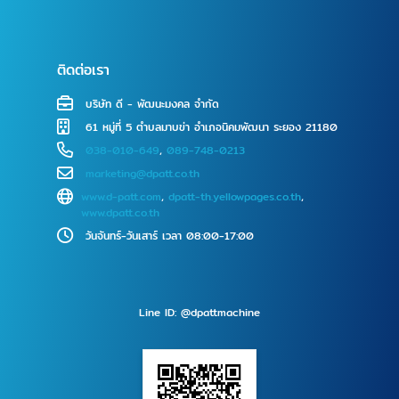
ติดต่อเรา
บริษัท ดี - พัฒนะมงคล จำกัด
61 หมู่ที่ 5 ตำบลมาบข่า อำเภอนิคมพัฒนา ระยอง 21180
038-010-649
,
089-748-0213
marketing@dpatt.co.th
www.d-patt.com
,
dpatt-th.yellowpages.co.th
,
www.dpatt.co.th
วันจันทร์-วันเสาร์ เวลา 08:00-17:00
Line ID: @dpattmachine