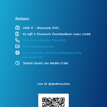
ติดต่อเรา
บริษัท ดี - พัฒนะมงคล จำกัด
61 หมู่ที่ 5 ตำบลมาบข่า อำเภอนิคมพัฒนา ระยอง 21180
038-010-649
,
089-748-0213
marketing@dpatt.co.th
www.d-patt.com
,
dpatt-th.yellowpages.co.th
,
www.dpatt.co.th
วันจันทร์-วันเสาร์ เวลา 08:00-17:00
Line ID: @dpattmachine