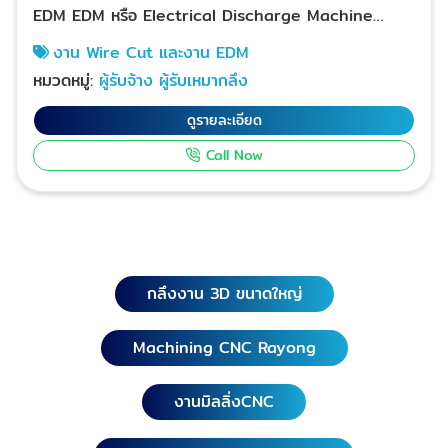
EDM EDM หรือ Electrical Discharge Machine
เป็นการกัดโลหะด้วยกระแสไฟฟ้า บริษัท ดี - พัฒนะมงคล
งาน Wire Cut และงาน EDM
จำกัด ใส่ใจลงทุนทางด้านบุคลากร ช่างเทคนิคและ
หมวดหมู่:
ผู้รับจ้าง ผู้รับเหมากลึง
เครื่องจักรที่มีเทคโนโลยีสูง ความแม่นยำและมีสปีดที่
รวดเร็ว งาน Machining CNC, Fabrication, Bending
ดูรายละเอียด
CNC, Laser Cutting รองรับการผลิต 24 ชั่วโมง เพื่อ
Call Now
ผลิตผลงานให้ได้คุณภาพและงานเสร็จรวดเร็วตอบโจทย์การ
ใช้งานของลูกค้าโดยเฉพาะโรงงานอุตสาหกรรมในนิคม
อุตสาหกรรมต่าง ๆ ในพื้นที่จังหวัดระยองและชลบุรี จันทบุรี
ตราด รับงาน Wire cut เหล็กทำเเม่พิมพ์เกรด M300,
M303HH, 2316, M310 ชิ้นส่วนแม่พิมพ์ STP (stop
pin) ชิ้นส่วนแม่พิมพ์ปั๊มโลหะ PAD แพ็ทคีปเปอร์แพ็ทไกด์
กลึงงาน 3D ขนาดใหญ่
บล็อก รับงานไวร์คัดเหล็กทำแม่พิมพ์พลาสติก เกรด AISI
P21, P20, P20S, M238, M238HH รับงานไวร์คัท
Machining CNC Rayong
เหล็กกล้า Tool Steels: เกรด DIN 2379, 2344, SKD-
11, SKD-61, SKD-3, SKD-4 งานกัดโลหะด้วย EDM
ระยอง บ้านค่าย, อำเภอบ้านฉาง, ปลวกแดง, แกลง, วัง
งานมิลลิ่งCNC
จันทร์, เขาชะเมา งานกัดโลหะด้วย EDM กรุงเทพฯ,
นนทบุรี, ปทุมธานี, พระนครศรีอยุธยา, สมุทรสงคราม,