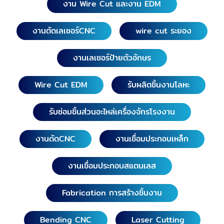
งาน Wire Cut และงาน EDM
สมุทรสาคร, สิงห์บุรี, สุโขทัย, สุพรรณบุรี, สระบุรี, ลพบุรี,
สมุทรปราการ, งานกัดโลหะด้วย EDM อ่างทอง, อุทัยธานี,
งานตัดเลเซอร์CNC
wire cut ระยอง
กำแพงเพชร, ชัยนาท, นครนายก, นครปฐม, นครสวรรค์,
งานกัดโลหะด้วย EDM เชียงใหม่, เชียงราย, น่าน, พะเยา,
งานเลเซอร์ป้ายตัวอักษร
แพร่, แม่ฮ่องสอน, ลำปาง, งานกัดโลหะด้วย EDM ลำพูน,
อุตรดิตถ์ พิจิตร, พิษณุโลก, เพชรบูรณ์, งานกัดโลหะด้วย
EDM ชลบุรี, ตราด, ปราจีนบุรี, ระยอง, สระแก้ว, จันทบุรี,
Wire Cut EDM
รับผลิตชิ้นงานโลหะ
ฉะเชิงเทรา, กาญจนบุรี, ตาก, ประจวบคีรีขันธ์, เพชรบุรี,
ราชบุรี งานกัดโลหะด้วย EDM ขอนแก่น, ชัยภูมิ, นครพนม,
รับซ่อมชิ้นส่วนอะไหล่เครื่องจักรโรงงาน
งานกัดโลหะด้วย EDM นครราชสีมา, กาฬสินธุ์, บึงกาฬ,
บุรีรัมย์, มหาสารคาม, มุกดาหาร, ยโสธร, ร้อยเอ็ด, เลย,
งานดัดCNC
งานเชื่อมประกอบเหล็ก
งานกัดโลหะด้วย EDM สกลนคร, สุรินทร์, ศรีสะเกษ,
หนองคาย, หนองบัวลำภู, อุดรธานี, อุบลราชธานี,
งานเชื่อมประกอบสแตนเลส
อำนาจเจริญ งานกัดโลหะด้วย EDM นครศรีธรรมราช,
พังงา, พัทลุง, ภูเก็ต, ระนอง, สตูล, สงขลา, สุราษฎร์ธานี,
กระบี่, ชุมพร, งานกัดโลหะด้วย EDM ตรัง, ยะลา,
Fabrication การสร้างชิ้นงาน
นราธิวาส, ปัตตานี
Bending CNC
Laser Cutting