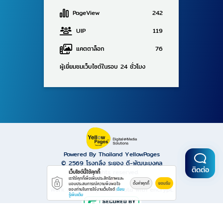
PageView
242
UIP
119
แคตตาล็อก
76
ผู้เยี่ยมชมเว็บไซต์ในรอบ 24 ชั่วโมง
Powered By Thailand YellowPages
© 2569
โรงกลึง ระยอง ดี-พัฒนะมงคล
ติดต่อ
All rights reserved.
เว็บไซต์นี้ใช้คุกกี้
เราใช้คุกกี้เพื่อเพิ่มประสิทธิภาพและ
ตั้งค่าคุกกี้
ยอมรับ
มอบประสบการณ์ความพึงพอใจ
Work is secure protect data with encrypt.
ของท่านในการใช้งานเว็บไซต์
เรียน
รู้เพิ่มเติม