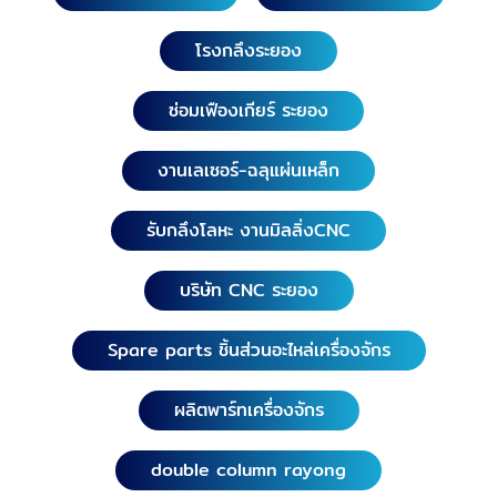
โรงกลึงระยอง
ซ่อมเฟืองเกียร์ ระยอง
งานเลเซอร์-ฉลุแผ่นเหล็ก
รับกลึงโลหะ งานมิลลิ่งCNC
บริษัท CNC ระยอง
Spare parts ชิ้นส่วนอะไหล่เครื่องจักร
ผลิตพาร์ทเครื่องจักร
double column rayong