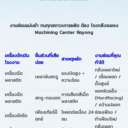
งานซ่อมแม่นยำ ทนทุกสภาวะการผลิต ต้อง โรงกลึงระยอง
Machining Center Rayong
เครื่องจักรใน
ชิ้นส่วนที่เสีย
งานซ่อมที่คุณ
สาเหตุหลัก
โรงงาน
บ่อย
ทำได้
กลึงเพลาใหม่
เครื่องฉีด
แรงบิดสูง +
เพลาขับสกรู
/ เชื่อมพอก /
พลาสติก
ความร้อน
ตั้งศูนย์
พอกผิวแข็ง
เครื่องฉีด
การเสียดสีเม็ด
สกรู–กระบอก
(Hardfacing)
พลาสติก
พลาสติก
/ คว้านปลอก
เฟืองเกียร์บ็
โหลดต่อเนื่อง 24
ซ่อมเฟือง /
เครื่องอัดรีด
อกซ์
ชม.
ทำเฟืองใหม่
กลึงเพลา