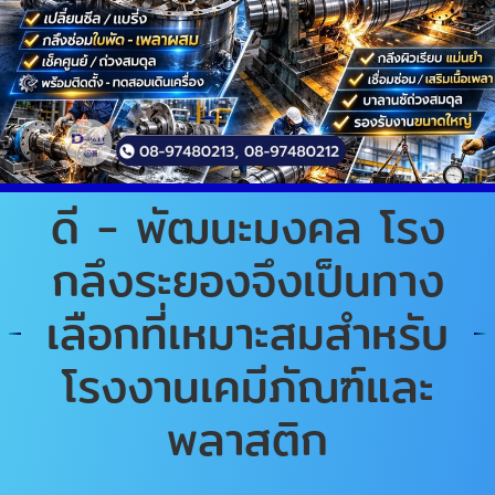
ดี - พัฒนะมงคล โรง
กลึงระยองจึงเป็นทาง
เลือกที่เหมาะสมสำหรับ
โรงงานเคมีภัณฑ์และ
พลาสติก