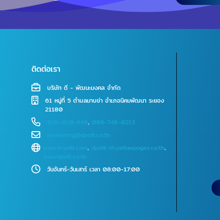
ติดต่อเรา
บริษัท ดี - พัฒนะมงคล จำกัด
61 หมู่ที่ 5 ตำบลมาบข่า อำเภอนิคมพัฒนา ระยอง
21180
038-010-649
,
089-748-0213
marketing@dpatt.co.th
www.d-patt.com
,
dpatt-th.yellowpages.co.th
,
www.dpatt.co.th
วันจันทร์-วันเสาร์ เวลา 08:00-17:00