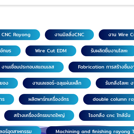
g CNC Rayong
งานมิลลิ่งCNC
งาน Wire C
วอักษร
Wire Cut EDM
รับผลิตชิ้นงานโลหะ
งานเชื่อมประกอบสแตนเลส
Fabrication การสร้างชิ้นง
ระยอง
งานเลเซอร์-ฉลุแผ่นเหล็ก
รับกลึงโลหะ ง
ักร
ผลิตพาร์ทเครื่องจักร
double column r
สร้างเครื่องจักรขนาดใหญ่
โรงกลึง cnc ใกล้ฉัน
เลอร์อุตสาหกรรม
Machining and finishing rayong 