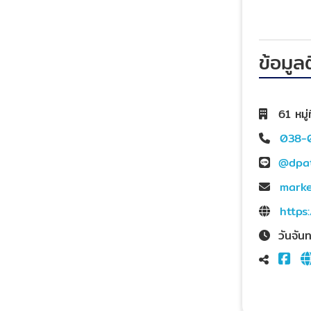
ข้อมูล
61 หมู
038-
@dpa
marke
https
วันจัน