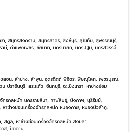
ยา, สมุทรสงคราม, สมุทรสาคร, สิงห์บุรี, สุโขทัย, สุพรรณบุรี,
อุทัยธานี, กำแพงเพชร, ชัยนาท, นครนายก, นครปฐม, นครสวรรค์
่องสอน, ลำปาง, ลำพูน, อุตรดิตถ์ พิจิตร, พิษณุโลก, เพชรบูรณ์,
่วน
ปราจีนบุรี, สระแก้ว, จันทบุรี, ฉะเชิงเทรา, หาช่างซ่อม
ักรกลหนัก นครราชสีมา, กาฬสินธุ์, บึงกาฬ, บุรีรัมย์,
ษ, หาช่างซ่อมเครื่องจักรกลหนัก หนองคาย, หนองบัวลำภู,
ง, สตูล, หาช่างซ่อมเครื่องจักรกลหนัก สงขลา
ิวาส, ปัตตานี