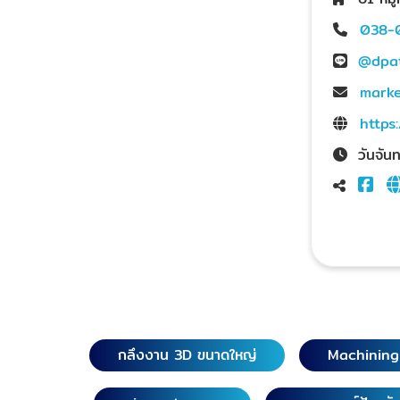
038-
@dpa
marke
https
วันจัน
กลึงงาน 3D ขนาดใหญ่
Machinin