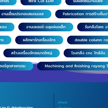
วอักษร
Wire Cut EDM
รับผลิตชิ้นงานโลหะ
งานเชื่อมประกอบสแตนเลส
Fabrication การสร้างชิ้นง
ระยอง
งานเลเซอร์-ฉลุแผ่นเหล็ก
รับกลึงโลหะ ง
ักร
ผลิตพาร์ทเครื่องจักร
double column r
สร้างเครื่องจักรขนาดใหญ่
โรงกลึง cnc ใกล้ฉัน
เลอร์อุตสาหกรรม
Machining and finishing rayong 
หน้าแรก
Line ID: @dpattmachine