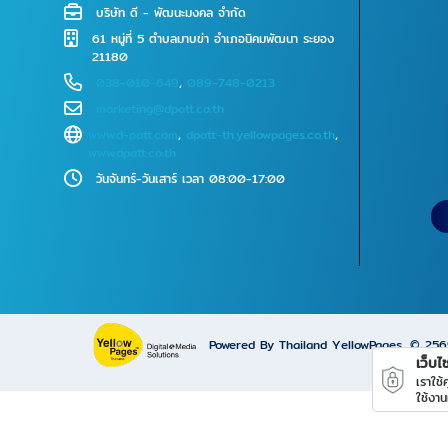
บริษัท ดี - พัฒนะมงคล จำกัด
61 หมู่ที่ 5 ตำบลมาบข่า อำเภอนิคมพัฒนา ระยอง
21180
038-010-649
,
089-748-0213
marketing@dpatt.co.th
www.d-patt.com
,
dpatt-th.yellowpages.co.th
,
www.dpatt.co.th
วันจันทร์-วันเสาร์ เวลา 08:00-17:00
Powered By Thailand YellowPages
© 25
เว็บไซ
เราใช
ใช้งาน