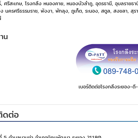
ร์, ศรีสะเกษ, โรงกลึง หนองคาย, หนองบัวลำภู, อุดรธานี, อุบลราชธา
ง นครศรีธรรมราช, พังงา, พัทลุง, ภูเก็ต, ระนอง, สตูล, สงขลา, สุราษ
ี
งาน
เบอร์ติดต่อโรงกลึงระยอง-ด
ติดต่อ
่ที่ 5 ตำบลมาบข่า อำเภอนิคมพัฒนา ระยอง 21180