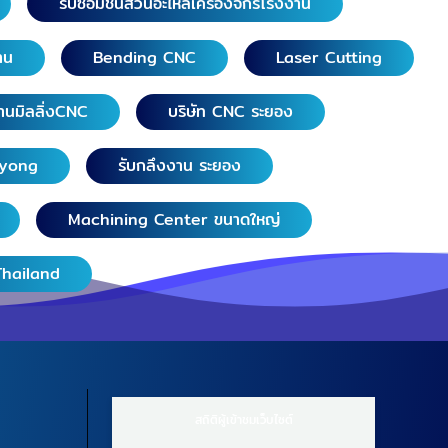
รับซ่อมชิ้นส่วนอะไหล่เครื่องจักรโรงงาน
าน
Bending CNC
Laser Cutting
านมิลลิ่งCNC
บริษัท CNC ระยอง
ayong
รับกลึงงาน ระยอง
Machining Center ขนาดใหญ่
Thailand
สถิติผู้เข้าชมเว็บไซต์