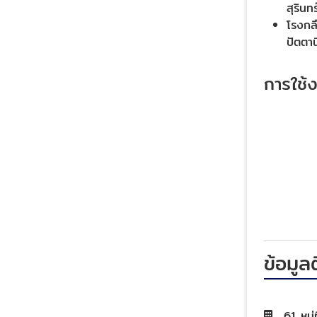
สุรินท
โรงกลึ
ปัตตาน
การใช้
ข้อมูล
61 หมู