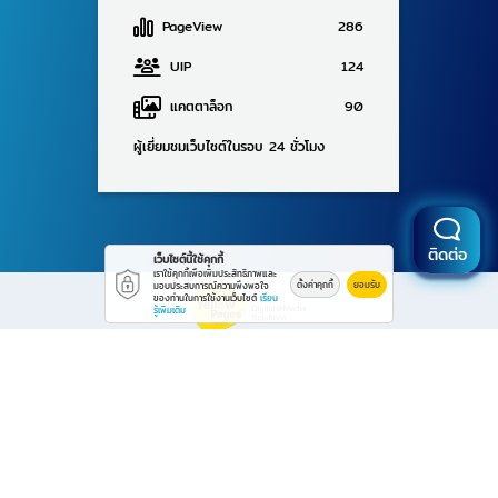
PageView
286
UIP
124
แคตตาล็อก
90
ผู้เยี่ยมชมเว็บไซต์ในรอบ 24 ชั่วโมง
ติดต่อ
เว็บไซต์นี้ใช้คุกกี้
เราใช้คุกกี้เพื่อเพิ่มประสิทธิภาพและ
ตั้งค่าคุกกี้
ยอมรับ
มอบประสบการณ์ความพึงพอใจ
ของท่านในการใช้งานเว็บไซต์
เรียน
รู้เพิ่มเติม
Powered By Thailand YellowPages
© 2569
โรงกลึง ระยอง ดี-พัฒนะมงคล
All rights reserved.
Work is secure protect data with encrypt.