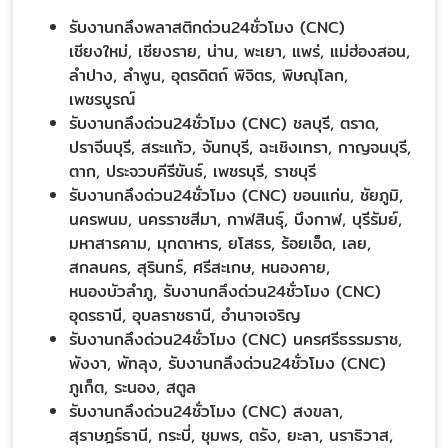
รับงานกลึงพลาสติกด่วน24ชั่วโมง (CNC)
เชียงใหม่, เชียงราย, น่าน, พะเยา, แพร่, แม่ฮ่องสอน,
ลำปาง, ลำพูน, อุตรดิตถ์ พิจิตร, พิษณุโลก,
เพชรบูรณ์
รับงานกลึงด่วน24ชั่วโมง (CNC) ชลบุรี, ตราด,
ปราจีนบุรี, สระแก้ว, จันทบุรี, ฉะเชิงเทรา, กาญจนบุรี,
ตาก, ประจวบคีรีขันธ์, เพชรบุรี, ราชบุรี
รับงานกลึงด่วน24ชั่วโมง (CNC) ขอนแก่น, ชัยภูมิ,
นครพนม, นครราชสีมา, กาฬสินธุ์, บึงกาฬ, บุรีรัมย์,
มหาสารคาม, มุกดาหาร, ยโสธร, ร้อยเอ็ด, เลย,
สกลนคร, สุรินทร์, ศรีสะเกษ, หนองคาย,
หนองบัวลำภู, รับงานกลึงด่วน24ชั่วโมง (CNC)
อุดรธานี, อุบลราชธานี, อำนาจเจริญ
รับงานกลึงด่วน24ชั่วโมง (CNC) นครศรีธรรมราช,
พังงา, พัทลุง, รับงานกลึงด่วน24ชั่วโมง (CNC)
ภูเก็ต, ระนอง, สตูล
รับงานกลึงด่วน24ชั่วโมง (CNC) สงขลา,
สุราษฎร์ธานี, กระบี่, ชุมพร, ตรัง, ยะลา, นราธิวาส,