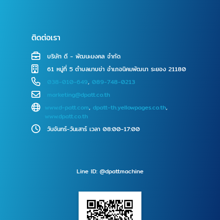
ติดต่อเรา
บริษัท ดี - พัฒนะมงคล จำกัด
61 หมู่ที่ 5 ตำบลมาบข่า อำเภอนิคมพัฒนา ระยอง 21180
038-010-649
,
089-748-0213
marketing@dpatt.co.th
www.d-patt.com
,
dpatt-th.yellowpages.co.th
,
www.dpatt.co.th
วันจันทร์-วันเสาร์ เวลา 08:00-17:00
Line ID: @dpattmachine