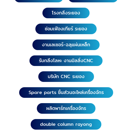
โรงกลึงระยอง
ซ่อมเฟืองเกียร์ ระยอง
งานเลเซอร์-ฉลุแผ่นเหล็ก
รับกลึงโลหะ งานมิลลิ่งCNC
บริษัท CNC ระยอง
Spare parts ชิ้นส่วนอะไหล่เครื่องจักร
ผลิตพาร์ทเครื่องจักร
double column rayong