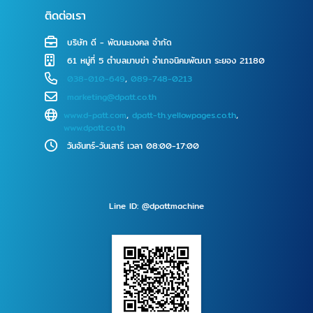
ติดต่อเรา
บริษัท ดี - พัฒนะมงคล จำกัด
61 หมู่ที่ 5 ตำบลมาบข่า อำเภอนิคมพัฒนา ระยอง 21180
038-010-649
,
089-748-0213
marketing@dpatt.co.th
www.d-patt.com
,
dpatt-th.yellowpages.co.th
,
www.dpatt.co.th
วันจันทร์-วันเสาร์ เวลา 08:00-17:00
Line ID: @dpattmachine