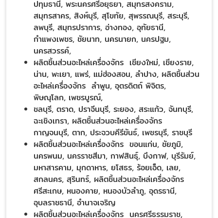
ปทุมธานี, พระนครศรีอยุธยา, สมุทรสงคราม,
สมุทรสาคร, สิงห์บุรี, สุโขทัย, สุพรรณบุรี, สระบุรี,
ลพบุรี, สมุทรปราการ, อ่างทอง, อุทัยธานี,
กำแพงเพชร, ชัยนาท, นครนายก, นครปฐม,
นครสวรรค์,
ผลิตชิ้นส่วนอะไหล่เครื่องจักร เชียงใหม่, เชียงราย,
น่าน, พะเยา, แพร่, แม่ฮ่องสอน, ลำปาง, ผลิตชิ้นส่วน
อะไหล่เครื่องจักร ลำพูน, อุตรดิตถ์ พิจิตร,
พิษณุโลก, เพชรบูรณ์,
ชลบุรี, ตราด, ปราจีนบุรี, ระยอง, สระแก้ว, จันทบุรี,
ฉะเชิงเทรา, ผลิตชิ้นส่วนอะไหล่เครื่องจักร
กาญจนบุรี, ตาก, ประจวบคีรีขันธ์, เพชรบุรี, ราชบุรี
ผลิตชิ้นส่วนอะไหล่เครื่องจักร ขอนแก่น, ชัยภูมิ,
นครพนม, นครราชสีมา, กาฬสินธุ์, บึงกาฬ, บุรีรัมย์,
มหาสารคาม, มุกดาหาร, ยโสธร, ร้อยเอ็ด, เลย,
สกลนคร, สุรินทร์, ผลิตชิ้นส่วนอะไหล่เครื่องจักร
ศรีสะเกษ, หนองคาย, หนองบัวลำภู, อุดรธานี,
อุบลราชธานี, อำนาจเจริญ
ผลิตชิ้นส่วนอะไหล่เครื่องจักร นครศรีธรรมราช,