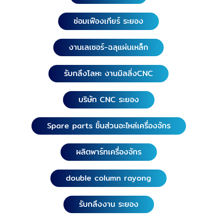
ซ่อมเฟืองเกียร์ ระยอง
งานเลเซอร์-ฉลุแผ่นเหล็ก
รับกลึงโลหะ งานมิลลิ่งCNC
บริษัท CNC ระยอง
Spare parts ชิ้นส่วนอะไหล่เครื่องจักร
ผลิตพาร์ทเครื่องจักร
double column rayong
รับกลึงงาน ระยอง