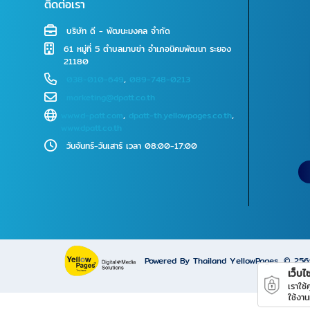
ติดต่อเรา
บริษัท ดี - พัฒนะมงคล จำกัด
61 หมู่ที่ 5 ตำบลมาบข่า อำเภอนิคมพัฒนา ระยอง
21180
038-010-649
,
089-748-0213
marketing@dpatt.co.th
www.d-patt.com
,
dpatt-th.yellowpages.co.th
,
www.dpatt.co.th
วันจันทร์-วันเสาร์ เวลา 08:00-17:00
Powered By Thailand YellowPages
© 25
เว็บไซ
เราใช
ใช้งาน