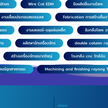
วอักษร
Wire Cut EDM
รับผลิตชิ้นงานโลหะ
งานเชื่อมประกอบสแตนเลส
Fabrication การสร้างชิ้นง
ระยอง
งานเลเซอร์-ฉลุแผ่นเหล็ก
รับกลึงโลหะ ง
ักร
ผลิตพาร์ทเครื่องจักร
double column r
สร้างเครื่องจักรขนาดใหญ่
โรงกลึง cnc ใกล้ฉัน
เลอร์อุตสาหกรรม
Machining and finishing rayong 
หน้าแรก