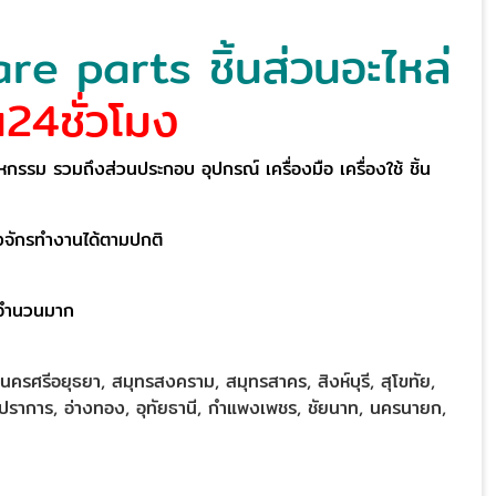
are parts ชิ้นส่วนอะไหล่
น24ชั่วโมง
หกรรม รวมถึงส่วนประกอบ อุปกรณ์ เครื่องมือ เครื่องใช้ ชิ้น
รื่องจักรทำงานได้ตามปกติ
ิตจำนวนมาก
ะนครศรีอยุธยา, สมุทรสงคราม, สมุทรสาคร, สิงห์บุรี, สุโขทัย,
ุทรปราการ, อ่างทอง, อุทัยธานี, กำแพงเพชร, ชัยนาท, นครนายก,