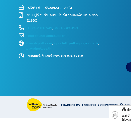
บริษัท ดี - พัฒนะมงคล จำกัด
61 หมู่ที่ 5 ตำบลมาบข่า อำเภอนิคมพัฒนา ระยอง
21180
038-010-649
,
089-748-0213
marketing@dpatt.co.th
www.d-patt.com
,
dpatt-th.yellowpages.co.th
,
www.dpatt.co.th
วันจันทร์-วันเสาร์ เวลา 08:00-17:00
Powered By Thailand YellowPages
© 25
เว็บไซ
เราใช
ใช้งาน