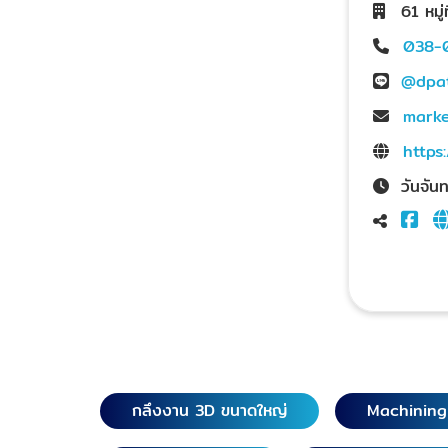
61 หมู
038-
@dpa
marke
https
วันจัน
กลึงงาน 3D ขนาดใหญ่
Machinin