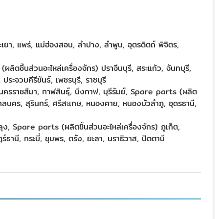
ะเยา, แพร่, แม่ฮ่องสอน, ลำปาง, ลำพูน, อุตรดิตถ์ พิจิตร,
ิตชิ้นส่วนอะไหล่เครื่องจักร) ปราจีนบุรี, สระแก้ว, จันทบุรี,
ระจวบคีรีขันธ์, เพชรบุรี, ราชบุรี
นครราชสีมา, กาฬสินธุ์, บึงกาฬ, บุรีรัมย์, Spare parts (ผลิต
สกลนคร, สุรินทร์, ศรีสะเกษ, หนองคาย, หนองบัวลำภู, อุดรธานี,
ง, Spare parts (ผลิตชิ้นส่วนอะไหล่เครื่องจักร) ภูเก็ต,
ธานี, กระบี่, ชุมพร, ตรัง, ยะลา, นราธิวาส, ปัตตานี