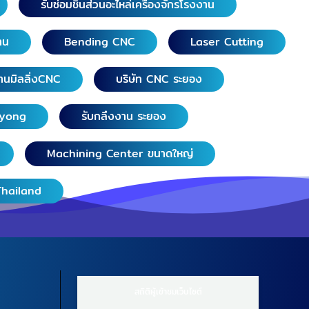
รับซ่อมชิ้นส่วนอะไหล่เครื่องจักรโรงงาน
าน
Bending CNC
Laser Cutting
านมิลลิ่งCNC
บริษัท CNC ระยอง
ayong
รับกลึงงาน ระยอง
Machining Center ขนาดใหญ่
Thailand
สถิติผู้เข้าชมเว็บไซต์