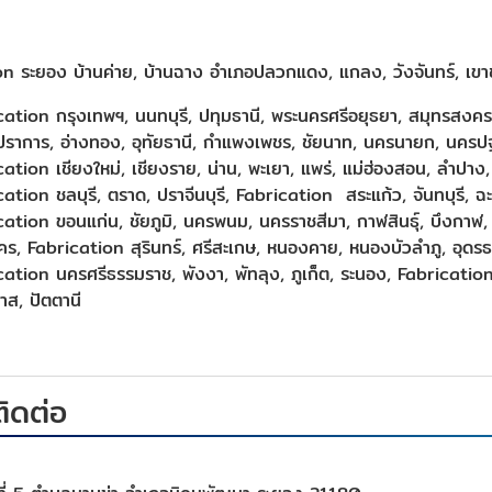
n ระยอง บ้านค่าย, บ้านฉาง อำเภอปลวกแดง, แกลง, วังจันทร์, เขา
ation กรุงเทพฯ, นนทบุรี, ปทุมธานี, พระนครศรีอยุธยา, สมุทรสงคราม, 
ปราการ, อ่างทอง, อุทัยธานี, กำแพงเพชร, ชัยนาท, นครนายก, นครป
ation เชียงใหม่, เชียงราย, น่าน, พะเยา, แพร่, แม่ฮ่องสอน, ลำปาง,
ation ชลบุรี, ตราด, ปราจีนบุรี, Fabrication สระแก้ว, จันทบุรี, ฉะเช
ation ขอนแก่น, ชัยภูมิ, นครพนม, นครราชสีมา, กาฬสินธุ์, บึงกาฬ, บ
ร, Fabrication สุรินทร์, ศรีสะเกษ, หนองคาย, หนองบัวลำภู, อุดรธ
ation นครศรีธรรมราช, พังงา, พัทลุง, ภูเก็ต, ระนอง, Fabrication ส
าส, ปัตตานี
ติดต่อ