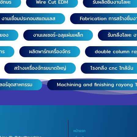
วอักษร
Wire Cut EDM
รับผลิตชิ้นงานโลหะ
งานเชื่อมประกอบสแตนเลส
Fabrication การสร้างชิ้นง
ระยอง
งานเลเซอร์-ฉลุแผ่นเหล็ก
รับกลึงโลหะ ง
ักร
ผลิตพาร์ทเครื่องจักร
double column r
สร้างเครื่องจักรขนาดใหญ่
โรงกลึง cnc ใกล้ฉัน
เลอร์อุตสาหกรรม
Machining and finishing rayong 
หน้าแรก