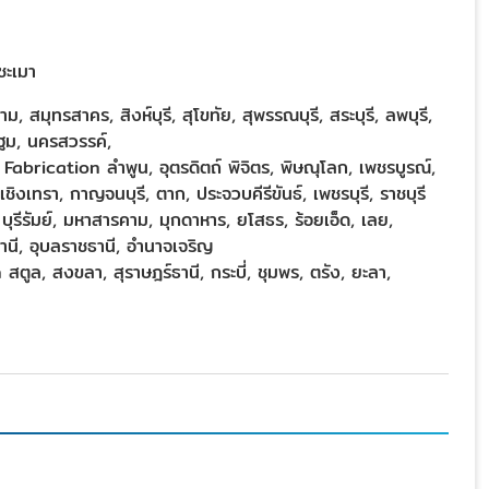
ชะเมา
สมุทรสาคร, สิงห์บุรี, สุโขทัย, สุพรรณบุรี, สระบุรี, ลพบุรี,
ฐม, นครสวรรค์,
 Fabrication ลำพูน, อุตรดิตถ์ พิจิตร, พิษณุโลก, เพชรบูรณ์,
ิงเทรา, กาญจนบุรี, ตาก, ประจวบคีรีขันธ์, เพชรบุรี, ราชบุรี
ุรีรัมย์, มหาสารคาม, มุกดาหาร, ยโสธร, ร้อยเอ็ด, เลย,
านี, อุบลราชธานี, อำนาจเจริญ
ตูล, สงขลา, สุราษฎร์ธานี, กระบี่, ชุมพร, ตรัง, ยะลา,