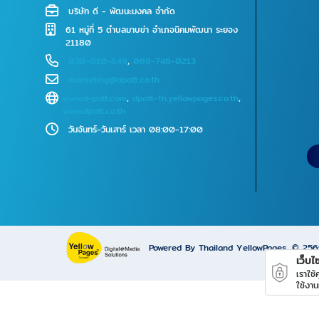
บริษัท ดี - พัฒนะมงคล จำกัด
61 หมู่ที่ 5 ตำบลมาบข่า อำเภอนิคมพัฒนา ระยอง
21180
038-010-649
,
089-748-0213
marketing@dpatt.co.th
www.d-patt.com
,
dpatt-th.yellowpages.co.th
,
www.dpatt.co.th
วันจันทร์-วันเสาร์ เวลา 08:00-17:00
Powered By Thailand YellowPages
© 25
เว็บไซ
เราใช
ใช้งาน