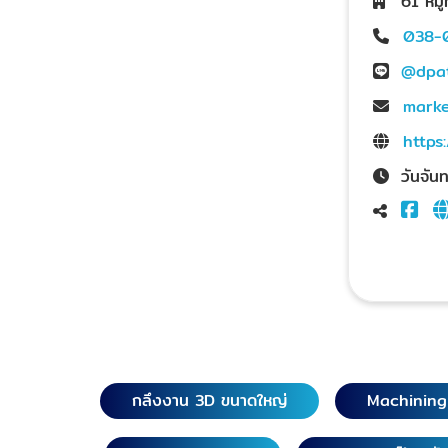
61 หมู
038-
@dpa
marke
https
วันจัน
กลึงงาน 3D ขนาดใหญ่
Machinin