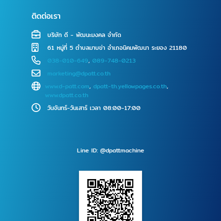
ติดต่อเรา
บริษัท ดี - พัฒนะมงคล จำกัด
61 หมู่ที่ 5 ตำบลมาบข่า อำเภอนิคมพัฒนา ระยอง 21180
038-010-649
,
089-748-0213
marketing@dpatt.co.th
www.d-patt.com
,
dpatt-th.yellowpages.co.th
,
www.dpatt.co.th
วันจันทร์-วันเสาร์ เวลา 08:00-17:00
Line ID: @dpattmachine