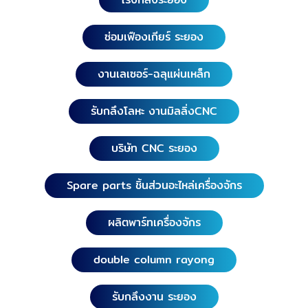
ซ่อมเฟืองเกียร์ ระยอง
งานเลเซอร์-ฉลุแผ่นเหล็ก
รับกลึงโลหะ งานมิลลิ่งCNC
บริษัท CNC ระยอง
Spare parts ชิ้นส่วนอะไหล่เครื่องจักร
ผลิตพาร์ทเครื่องจักร
double column rayong
รับกลึงงาน ระยอง