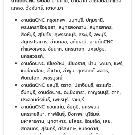
งานดัดCNC ระยอง
บ้านค่าย, บ้านฉาง อำเภอปลวกแดง,
แกลง, วังจันทร์, เขาชะเมา
งานดัดCNC กรุงเทพฯ, นนทบุรี, ปทุมธานี,
พระนครศรีอยุธยา, สมุทรสงคราม, สมุทรสาคร,
สิงห์บุรี, สุโขทัย, สุพรรณบุรี, สระบุรี, ลพบุรี,
สมุทรปราการ, อ่างทอง, อุทัยธานี, งานดัดCNC
กำแพงเพชร, ชัยนาท, นครนายก, นครปฐม,
นครสวรรค์,
งานดัดCNC เชียงใหม่, เชียงราย, น่าน, พะเยา, แพร่,
แม่ฮ่องสอน, ลำปาง, ลำพูน, อุตรดิตถ์ พิจิตร,
พิษณุโลก, เพชรบูรณ์,
งานดัดCNC ชลบุรี, ตราด, ปราจีนบุรี, สระแก้ว,
จันทบุรี, งานดัดCNC ฉะเชิงเทรา, กาญจนบุรี, ตาก,
ประจวบคีรีขันธ์, เพชรบุรี, ราชบุรี
งานดัดCNC ขอนแก่น, ชัยภูมิ, นครพนม,
นครราชสีมา, กาฬสินธุ์, บึงกาฬ, บุรีรัมย์,
มหาสารคาม, มุกดาหาร, ยโสธร, ร้อยเอ็ด, เลย,
สกลนคร, สุรินทร์, ศรีสะเกษ, หนองคาย,