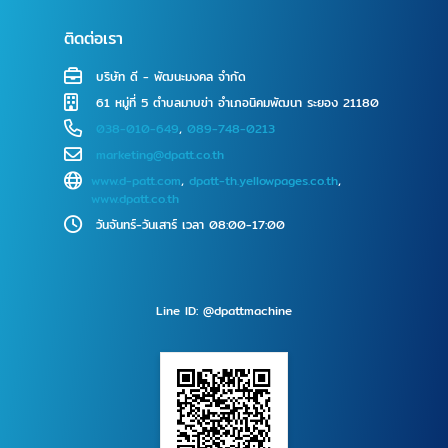
ติดต่อเรา
บริษัท ดี - พัฒนะมงคล จำกัด
61 หมู่ที่ 5 ตำบลมาบข่า อำเภอนิคมพัฒนา ระยอง 21180
038-010-649
,
089-748-0213
marketing@dpatt.co.th
www.d-patt.com
,
dpatt-th.yellowpages.co.th
,
www.dpatt.co.th
วันจันทร์-วันเสาร์ เวลา 08:00-17:00
Line ID: @dpattmachine