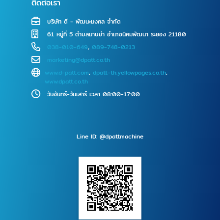
ติดต่อเรา
บริษัท ดี - พัฒนะมงคล จำกัด
61 หมู่ที่ 5 ตำบลมาบข่า อำเภอนิคมพัฒนา ระยอง 21180
038-010-649
,
089-748-0213
marketing@dpatt.co.th
www.d-patt.com
,
dpatt-th.yellowpages.co.th
,
www.dpatt.co.th
วันจันทร์-วันเสาร์ เวลา 08:00-17:00
Line ID: @dpattmachine