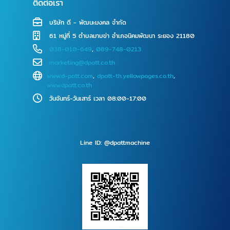
ติดต่อเรา
บริษัท ดี - พัฒนะมงคล จำกัด
61 หมู่ที่ 5 ตำบลมาบข่า อำเภอนิคมพัฒนา ระยอง 21180
038-010-649
,
089-748-0213
marketing@dpatt.co.th
www.d-patt.com
,
dpatt-th.yellowpages.co.th
,
www.dpatt.co.th
วันจันทร์-วันเสาร์ เวลา 08:00-17:00
Line ID: @dpattmachine