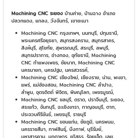
Machining CNC ระยอง
บ้านค่าย, บ้านฉาง อำเภอ
ปลวกแดง, แกลง, วังจันทร์, เขาชะเมา
Machining CNC กรุงเทพฯ, นนทบุรี, ปทุมธานี,
พระนครศรีอยุธยา, สมุทรสงคราม, สมุทรสาคร,
สิงห์บุรี, สุโขทัย, สุพรรณบุรี, สระบุรี, ลพบุรี,
สมุทรปราการ, อ่างทอง, อุทัยธานี, Machining
CNC กำแพงเพชร, ชัยนาท, Machining CNC
นครนายก, นครปฐม, นครสวรรค์,
Machining CNC เชียงใหม่, เชียงราย, น่าน, พะเยา,
แพร่, แม่ฮ่องสอน, Machining CNC ลำปาง,
ลำพูน, อุตรดิตถ์ พิจิตร, พิษณุโลก, เพชรบูรณ์,
Machining CNC ชลบุรี, ตราด, ปราจีนบุรี, ระยอง,
สระแก้ว, จันทบุรี, ฉะเชิงเทรา, กาญจนบุรี, ตาก,
ประจวบคีรีขันธ์, เพชรบุรี, ราชบุรี
Machining CNC ขอนแก่น, ชัยภูมิ, นครพนม,
นครราชสีมา, กาฬสินธุ์, บึงกาฬ, บุรีรัมย์,
มหาสารคาม, มุกดาหาร, ยโสธร, ร้อยเอ็ด, เลย,