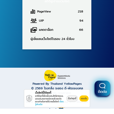
สถิติผู้เข้าชมเว็บไซต์
PageView
218
UIP
94
แคตตาล็อก
66
ผู้เยี่ยมชมเว็บไซต์ในรอบ 24 ชั่วโมง
Powered By Thailand YellowPages
© 2569
โรงกลึง ระยอง ดี-พัฒนะมงคล
ติดต่อ
All rights reserved.
เว็บไซต์นี้ใช้คุกกี้
เราใช้คุกกี้เพื่อเพิ่มประสิทธิภาพและ
ตั้งค่าคุกกี้
ยอมรับ
มอบประสบการณ์ความพึงพอใจ
Work is secure protect data with encrypt.
ของท่านในการใช้งานเว็บไซต์
เรียน
รู้เพิ่มเติม