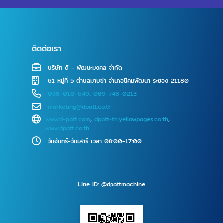
ติดต่อเรา
บริษัท ดี - พัฒนะมงคล จำกัด
61 หมู่ที่ 5 ตำบลมาบข่า อำเภอนิคมพัฒนา ระยอง 21180
038-010-649
,
089-748-0213
marketing@dpatt.co.th
www.d-patt.com
,
dpatt-th.yellowpages.co.th
,
www.dpatt.co.th
วันจันทร์-วันเสาร์ เวลา 08:00-17:00
Line ID: @dpattmachine