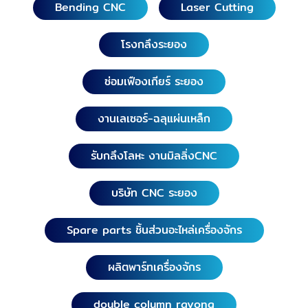
Bending CNC
Laser Cutting
โรงกลึงระยอง
ซ่อมเฟืองเกียร์ ระยอง
งานเลเซอร์-ฉลุแผ่นเหล็ก
รับกลึงโลหะ งานมิลลิ่งCNC
บริษัท CNC ระยอง
Spare parts ชิ้นส่วนอะไหล่เครื่องจักร
ผลิตพาร์ทเครื่องจักร
double column rayong