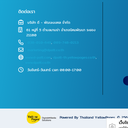
ติดต่อเรา
บริษัท ดี - พัฒนะมงคล จำกัด
61 หมู่ที่ 5 ตำบลมาบข่า อำเภอนิคมพัฒนา ระยอง
21180
038-010-649
,
089-748-0213
marketing@dpatt.co.th
www.d-patt.com
,
dpatt-th.yellowpages.co.th
,
www.dpatt.co.th
วันจันทร์-วันเสาร์ เวลา 08:00-17:00
Powered By Thailand YellowPages
© 25
เว็บไซ
เราใช